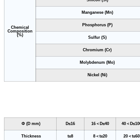
Manganese (Mn)
Phosphorus (P)
Chemical
Composition
(%)
Sulfur (S)
Chromium (Cr)
Molybdenum (Mo)
Nickel (Ni)
Φ (D mm)
D≤16
16＜D≤40
40＜D≤10
Thickness
t≤8
8＜t≤20
20＜t≤60