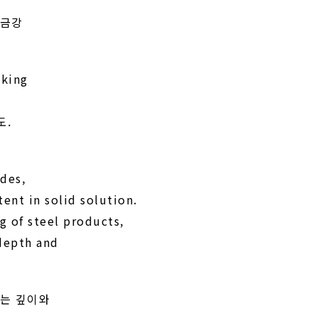
합금강
aking
도.
ades,
ent in solid solution.
g of steel products,
 depth and
되는 깊이와