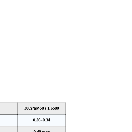
30CrNiMo8 / 1.6580
0.26~0.34
0.40 max