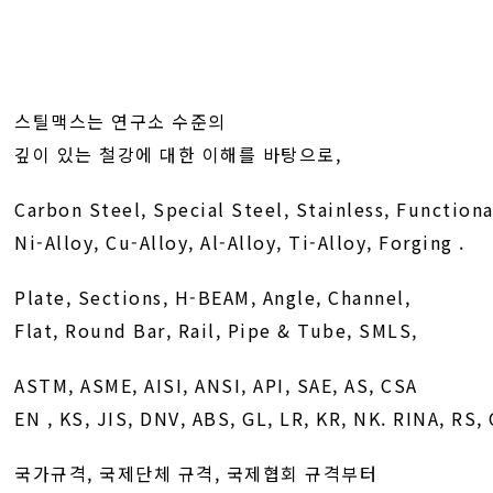
스틸맥스는 연구소 수준의
깊이 있는 철강에 대한 이해를 바탕으로,
Carbon Steel, Special Steel, Stainless, Functiona
Ni-Alloy, Cu-Alloy, Al-Alloy, Ti-Alloy, Forging .
Plate, Sections, H-BEAM, Angle, Channel,
Flat, Round Bar, Rail, Pipe & Tube, SMLS,
ASTM, ASME, AISI, ANSI, API, SAE, AS, CSA
EN , KS, JIS, DNV, ABS, GL, LR, KR, NK. RINA, RS,
국가규격, 국제단체 규격,
국제협회
규격부터