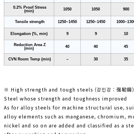
0.2% Proof Stress
1050
1050
900
(min)
Tensile strength
1250~1450
1250~1450
1000~130
Elongation (%, min)
9
9
10
Reduction Area Z
40
40
45
(min)
CVN Room Temp (min)
–
30
35
※ High strength and tough steels (강인강 : 强靭鋼
Steel whose strength and toughness improved
As for alloy steels for machine structural use, s
alloy elements such as manganese, chromium, 
nickel and so on are added and classified as a st