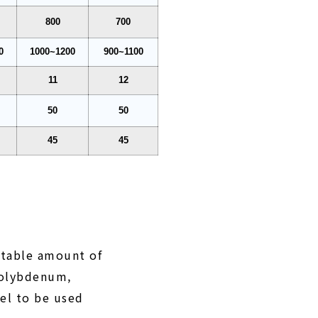
800
700
0
1000~1200
900~1100
11
12
50
50
45
45
)
uitable amount of
molybdenum,
eel to be used