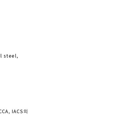
l steel,
 CCA, IACS의