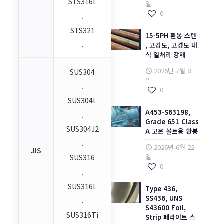
STS316L
일
0
.
STS321
15-5PH 환봉 스텐
.
, 고강도, 고경도 내
식 열처리 강재
2026년 7월 8
SUS304
일
.
0
SUS304L
A453-S63198,
.
Grade 651 Class
SUS304J2
A 고온 볼트용 환봉
.
2026년 6월 22
JIS
일
SUS316
0
.
SUS316L
Type 436,
SS436, UNS
.
S43600 Foil,
SUS316Ti
Strip 페라이트 스