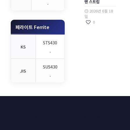
텐 스트립
.
2026년 6월 18
일
0
페라이트 Ferrite
STS430
KS
.
SUS430
JIS
.
HOME
PRODUCTS
UNIT MASS
CALCULATOR
CONTACT
BLOG