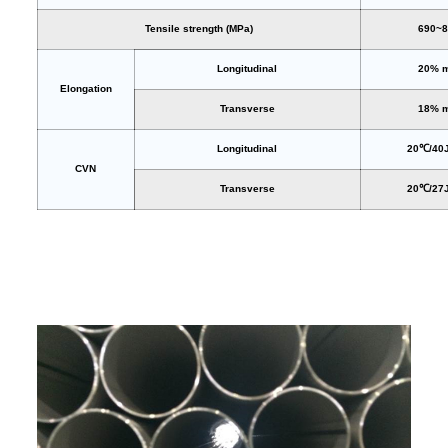
Tensile strength (MPa)
690~8
Longitudinal
20% m
Elongation
Transverse
18% m
Longitudinal
20℃/40J
CVN
Transverse
20℃/27J