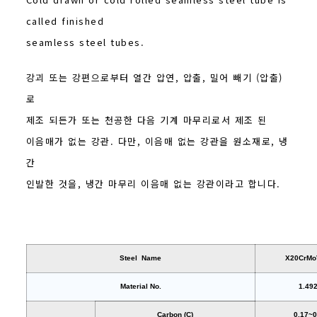
called finished
seamless steel tubes.
강괴 또는 강편으로부터 열간 압연, 압출, 밀어 빼기 (압출)
로
제조 되든가 또는 천공한 다음 기계 마무리로서 제조 된
이음매가 없는 강관. 다만, 이음매 없는 강관을 원소재로, 냉
간
인발한 것을, 냉간 마무리 이음매 없는 강관이라고 합니다.
Steel Name
X20CrMo
Material No.
1.49
Carbon (C)
0.17~0