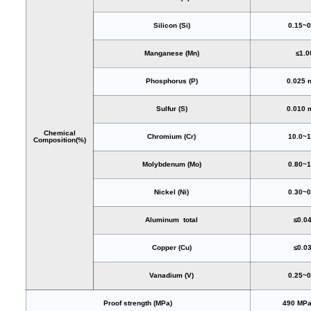
Silicon (Si)
0.15~0
Manganese (Mn)
≤1.0
Phosphorus (P)
0.025 
Sulfur (S)
0.010 
Chemical
Chromium (Cr)
10.0~1
Composition(%)
Molybdenum (Mo)
0.80~1
Nickel (Ni)
0.30~0
Aluminum total
≤0.0
Copper (Cu)
≤0.0
Vanadium (V)
0.25~0
Proof strength (MPa)
490 MPa