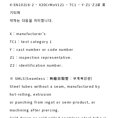
X-EN10216-2 – X20CrMoV121 – TC1 – Y-Z1-Z2로 표
기되며
약자는 다음을 의미합니다.
X : manufacturer’s
TC1 : test category 1
Y : cast number or code number
Z1 : inspection representative.
Z2 : identification number.
※ SMLS(Seamless : 無繼目鋼管 : 무계목강관)
Steel tubes without a seam, manufactured by
hot-rolling, extrusion
or punching from ingot or semi-product, or
machining after piercing.
Cold drawn or cold rolled seamless steel tube is