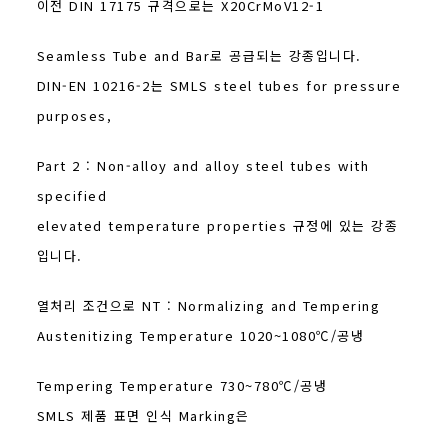
이전 DIN 17175 규격으로는 X20CrMoV12-1
Seamless Tube and Bar로 공급되는 강종입니다.
DIN-EN 10216-2는 SMLS steel tubes for pressure
purposes,
Part 2 : Non-alloy and alloy steel tubes with
specified
elevated temperature properties 규정에 있는 강종
입니다.
열처리 조건으로 NT : Normalizing and Tempering
Austenitizing Temperature 1020~1080℃/공냉
Tempering Temperature 730~780℃/공냉
SMLS 제품 표면 인식 Marking은