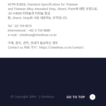
ASTM B265는 Standard Specification for Titanium
and Titanium Alloy Annealed Strip, Sheet, Plate에 대한 규정으로,
JIS H4600 티타늄과 티타늄 합금
판, Sheet, Strip와 서로 대응하는 규격입니다.
Tel : 02-739-8575
International : +82-2-730-8686
e-mail : steelmax@steelmax.co.kr
구매, 문의, 견적, 안내가 필요하신 경우
Contact us 바로 가기 : https://steelmax.co.kr/contact
HOME
PRODUCTS
UNIT MASS
CALCULATOR
CONTACT
BLOG
© Copyright 2004 - | Steelmax
GO TO TOP