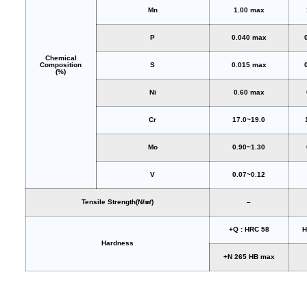
Mn
1.00 max
P
0.040 max
Chemical
Composition
S
0.015 max
(%)
Ni
0.60 max
Cr
17.0~19.0
Mo
0.90~1.30
V
0.07~0.12
Tensile Strength(N/㎟)
–
+Q : HRC 58
H
Hardness
+N 265 HB max