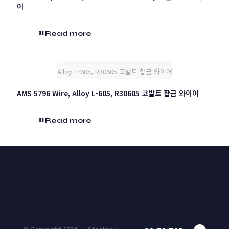
어
Read more
Alloy L-605, R30605 코발트 합금 와이어
AMS 5796 Wire, Alloy L-605, R30605 코발트 합금 와이어
Read more
HOME
PRODUCTS
UNIT MASS
CALCULATOR
CONTACT
BLOG