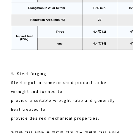
Elongation in 2″ or 50mm
18% min.
16
Reduction Area (min, %)
38
Three
4.4℃/41j
0
Impact Test
(CVN)
one
4.4℃/34j
0
※ Steel forging
Steel ingot or semi-finished product to be
wrought and formed to
provide a suitable wrought ratio and generally
heat treated to
provide desired mechanical properties.
적당한 단련 성형비를 주도록 강괴 또는 강편을 단련 성형하