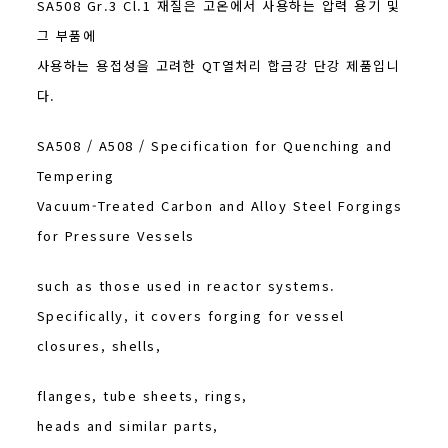
SA508 Gr.3 Cl.1 재질은 고온에서 사용하는 압력 용기 및
그 부품에
사용하는 용접성을 고려한 QT열처리 합금강 단강 제품입니
다.
SA508 / A508 / Specification for Quenching and
Tempering
Vacuum-Treated Carbon and Alloy Steel Forgings
for Pressure Vessels
such as those used in reactor systems.
Specifically, it covers forging for vessel
closures, shells,
flanges, tube sheets, rings,
heads and similar parts,