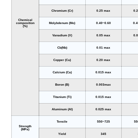
Chromium (Cr)
0.25 max
0.
Chemical
composition
Molybdenum (Mo)
0.40~0.60
0.4
(%)
Vanadium (V)
0.05 max
0.
Cb(Nb)
0.01 max
Copper (Cu)
0.20 max
Calcium (Ca)
0.015 max
Boron (B)
0.003max
Titanium (Ti)
0.015 max
Aluminum (Al)
0.025 max
Tensile
550~725
55
Strength
(MPa)
Yield
345