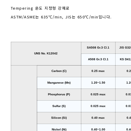
Tempering 온도 지정형 강재로
ASTM/ASME는 635℃/min, JIS는 650℃/min입니다.
SA508 Gr.3 Cl.1
JIS G3
UNS No. K12042
A508 Gr.3 Cl.1
KS D41
Carbon (C)
0.25 max
0.
Manganese (Mn)
1.20~1.50
1.2
Phosphorus (P)
0.025 max
0.0
Sulfur (S)
0.025 max
0.0
Silicon (Si)
0.40 max
0.
Nickel (Ni)
0.40~1.00
0.4