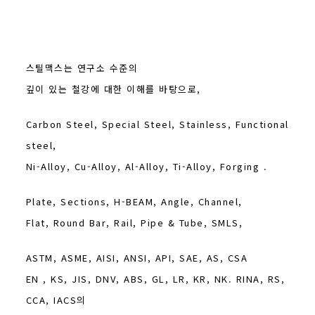
스틸맥스는 연구소 수준의
깊이 있는 철강에 대한 이해를 바탕으로,
Carbon Steel, Special Steel, Stainless, Functional
steel,
Ni-Alloy, Cu-Alloy, Al-Alloy, Ti-Alloy, Forging .
Plate, Sections, H-BEAM, Angle, Channel,
Flat, Round Bar, Rail, Pipe & Tube, SMLS,
ASTM, ASME, AISI, ANSI, API, SAE, AS, CSA
EN , KS, JIS, DNV, ABS, GL, LR, KR, NK. RINA, RS,
CCA, IACS의