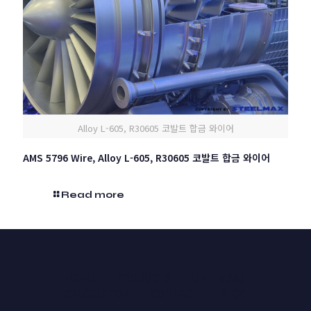
Alloy L-605, R30605 코발트 합금 와이어
AMS 5796 Wire, Alloy L-605, R30605 코발트 합금 와이어
Read more
HOME
PRODUCTS
UNIT MASS
CALCULATOR
CONTACT
BLOG