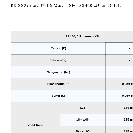
KS SS275 로, 변경 되었고, JIS는 SS400 그대로 입니다.
SS400, JIS / former KS
Carbon (C)
–
Silicon (Si)
–
Manganese (Mn)
–
Phosphorus (P)
0.050 
Sulfur (S)
0.050 
t≤16
245 m
16＜t≤40
235 m
Yield Point
40＜t≤100
215 m