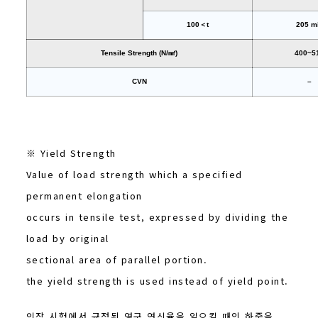
100＜t
205 m
Tensile Strength (N/㎟)
400~5
CVN
–
※ Yield Strength
Value of load strength which a specified
permanent elongation
occurs in tensile test, expressed by dividing the
load by original
sectional area of parallel portion.
the yield strength is used instead of yield point.
인장 시험에서 규정된 영구 연신율을 일으킬 때의 하중을