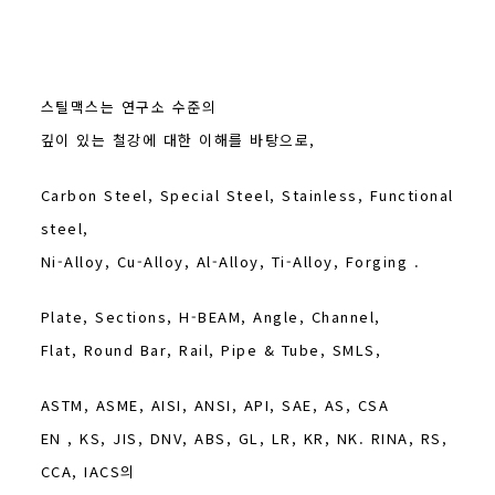
스틸맥스는 연구소 수준의
깊이 있는 철강에 대한 이해를 바탕으로,
Carbon Steel, Special Steel, Stainless, Functional
steel,
Ni-Alloy, Cu-Alloy, Al-Alloy, Ti-Alloy, Forging .
Plate, Sections, H-BEAM, Angle, Channel,
Flat, Round Bar, Rail, Pipe & Tube, SMLS,
ASTM, ASME, AISI, ANSI, API, SAE, AS, CSA
EN , KS, JIS, DNV, ABS, GL, LR, KR, NK. RINA, RS,
CCA, IACS의