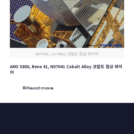
N07041, Co-Alloy 코발트 합금 와이어
AMS 5800, Rene 41, N07041 Cobalt Alloy 코발트 합금 와이
어
Read more
HOME
PRODUCTS
UNIT MASS
CALCULATOR
CONTACT
BLOG