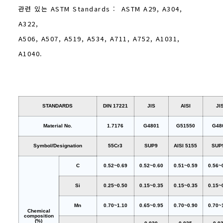
관련 있는 ASTM Standards : ASTM A29, A304,
A322,
A506, A507, A519, A534, A711, A752, A1031,
A1040.
STANDARDS
DIN 17221
JIS
AISI
JI
Material No.
1.7176
G4801
G51550
G48
Symbol/Designation
55Cr3
SUP9
AISI 5155
SUP
C
0.52~0.69
0.52~0.60
0.51~0.59
0.56~
Si
0.25~0.50
0.15~0.35
0.15~0.35
0.15~
Mn
0.70~1.10
0.65~0.95
0.70~0.90
0.70~
Chemical
composition
(%)