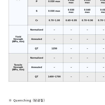
0.030
0.035
0.0
P
0.030 max
max
max
ma
0.030
0.040
0.0
S
0.030 max
max
max
ma
Cr
0.70~1.00
0.65~0.95
0.70~0.90
0.70~
Normalized
–
–
–
–
Yield
Strength
Annealed
–
–
–
–
(MPa, min)
QT
1250
–
–
–
Normalized
–
–
–
–
Tensile
Strength
Annealed
–
–
–
–
(MPa, min)
QT
1400~1700
–
–
–
※ Quenching (담금질)