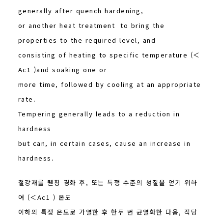
generally after quench hardening,
or another heat treatment to bring the
properties to the required level, and
consisting of heating to specific temperature (＜
Ac1 )and soaking one or
more time, followed by cooling at an appropriate
rate.
Tempering generally leads to a reduction in
hardness
but can, in certain cases, cause an increase in
hardness.
철강재를 퀜칭 경화 후, 또는 특정 수준의 성질을 얻기 위하
여 (＜Ac1 ) 온도
이하의 특정 온도로 가열한 후 한두 번 균열화한 다음, 적당