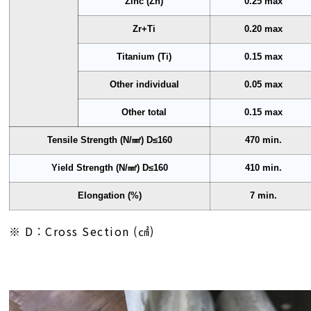
Zinc (Zn)
0.25 max
Zr+Ti
0.20 max
Titanium (Ti)
0.15 max
Other individual
0.05 max
Other total
0.15 max
Tensile Strength (N/㎟) D≤160
470 min.
Yield Strength (N/㎟) D≤160
410 min.
Elongation (%)
7 min.
※ D : Cross Section (㎠)