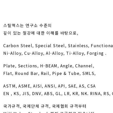
스틸맥스는 연구소 수준의
깊이 있는 철강에 대한 이해를 바탕으로,
Carbon Steel, Special Steel, Stainless, Functiona
Ni-Alloy, Cu-Alloy, Al-Alloy, Ti-Alloy, Forging .
Plate, Sections, H-BEAM, Angle, Channel,
Flat, Round Bar, Rail, Pipe & Tube, SMLS,
ASTM, ASME, AISI, ANSI, API, SAE, AS, CSA
EN , KS, JIS, DNV, ABS, GL, LR, KR, NK. RINA, RS,
국가규격, 국제단체 규격,
국제협회
규격부터