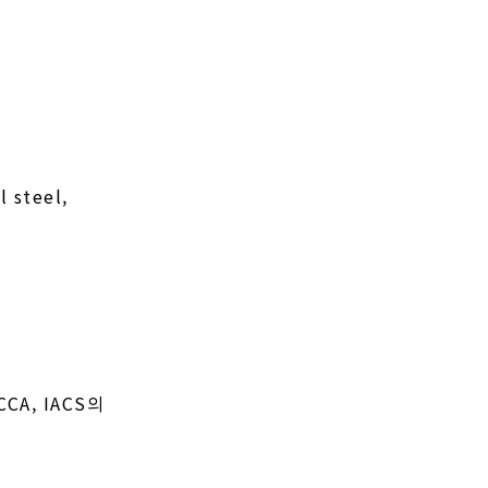
l steel,
 CCA, IACS의