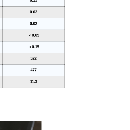
0.15
0.02
0.02
＜0.05
＜0.15
522
477
11.3