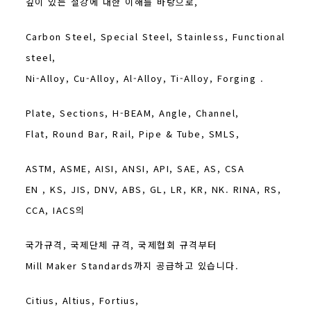
깊이 있는 철강에 대한 이해를 바탕으로,
Carbon Steel, Special Steel, Stainless, Functional
steel,
Ni-Alloy, Cu-Alloy, Al-Alloy, Ti-Alloy, Forging .
Plate, Sections, H-BEAM, Angle, Channel,
Flat, Round Bar, Rail, Pipe & Tube, SMLS,
ASTM, ASME, AISI, ANSI, API, SAE, AS, CSA
EN , KS, JIS, DNV, ABS, GL, LR, KR, NK. RINA, RS,
CCA, IACS의
국가규격, 국제단체 규격,
국제협회
규격부터
Mill Maker Standards까지 공급하고 있습니다.
Citius, Altius, Fortius,