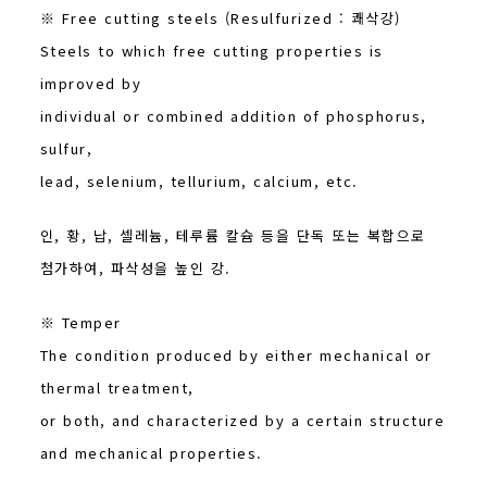
※ Free cutting steels (Resulfurized : 쾌삭강)
Steels to which free cutting properties is
improved by
individual or combined addition of phosphorus,
sulfur,
lead, selenium, tellurium, calcium, etc.
인, 황, 납, 셀레늄, 테루륨 칼슘 등을 단독 또는 복합으로
첨가하여, 파삭성을 높인 강.
※ Temper
The condition produced by either mechanical or
thermal treatment,
or both, and characterized by a certain structure
and mechanical properties.