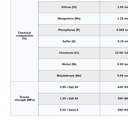
Silicon (Si)
1.00 m
Manganese (Mn)
1.25 m
Phosphorus (P)
0.060 m
Chemical
composition
(%)
Sulfur (S)
0.15 m
Chromium (Cr)
12.00~14
Nickel (Ni)
0.60 m
Molybdenum (Mo)
0.60 m
0.80＜D≤1.60
640~9
Tensile
1.60＜D≤5.00
590~8
strength (MPa)
5.00＜D≤14.0
590~8