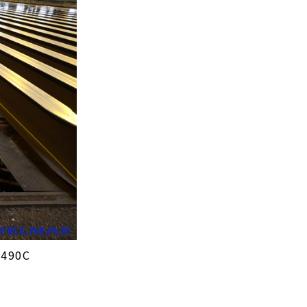
M490C