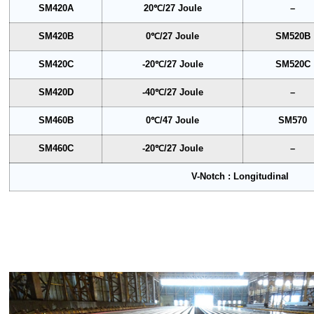
SM420A
20℃/27 Joule
–
SM420B
0℃/27 Joule
SM520B
SM420C
-20℃/27 Joule
SM520C
SM420D
-40℃/27 Joule
–
SM460B
0℃/47 Joule
SM570
SM460C
-20℃/27 Joule
–
V-Notch : Longitudinal