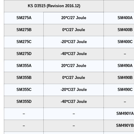
KS D3515 (Revision 2016.12)
SM275A
20℃/27 Joule
SM400A
SM275B
0℃/27 Joule
SM400B
SM275C
-20℃/27 Joule
SM400C
SM275D
-40℃/27 Joule
–
SM355A
20℃/27 Joule
SM490A
SM355B
0℃/27 Joule
SM490B
SM355C
-20℃/27 Joule
SM490C
SM355D
-40℃/27 Joule
–
–
–
SM490YA
–
–
SM490YB