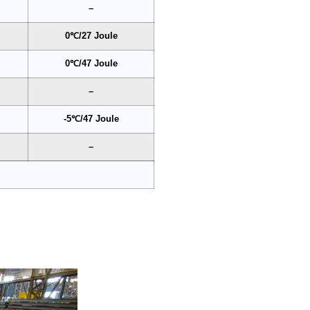
–
0℃/27 Joule
0℃/47 Joule
–
-5℃/47 Joule
–