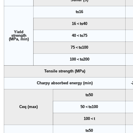
t≤16
16＜t≤40
Yield
strength
40＜t≤75
(MPa, min)
75＜t≤100
100＜t≤200
Tensile strength (MPa)
Charpy absorbed energy (min)
-
t≤50
Ceq (max)
50＜t≤100
100＜t
t≤50