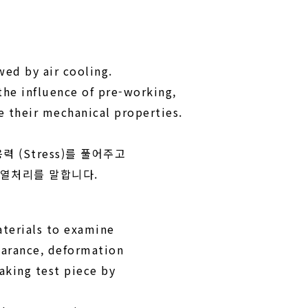
wed by air cooling.
the influence of pre-working,
e their mechanical properties.
 (Stress)를 풀어주고
 열처리를 말합니다.
aterials to examine
earance, deformation
aking test piece by