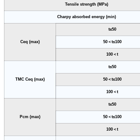
Tensile strength (MPa)
Charpy absorbed energy (min)
t≤50
Ceq (max)
50＜t≤100
100＜t
t≤50
TMC Ceq (max)
50＜t≤100
100＜t
t≤50
Pcm (max)
50＜t≤100
100＜t