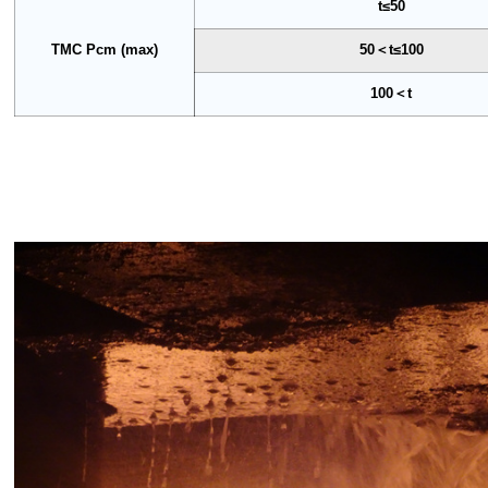
t≤50
TMC Pcm (max)
50＜t≤100
100＜t