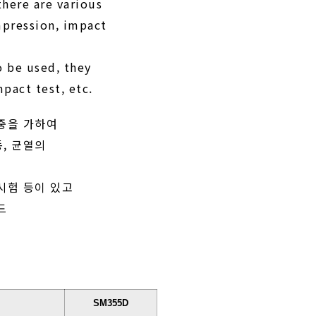
there are various
mpression, impact
o be used, they
mpact test, etc.
하중을 가하여
동, 균열의
 시험 등이 있고
드
SM355D