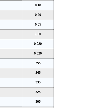
0.18
0.20
0.55
1.60
0.020
0.020
355
345
335
325
305