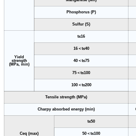
Phosphorus (P)
Sulfur (S)
t≤16
16＜t≤40
Yield
strength
40＜t≤75
(MPa, min)
75＜t≤100
100＜t≤200
Tensile strength (MPa)
Charpy absorbed energy (min)
t≤50
Ceq (max)
50＜t≤100