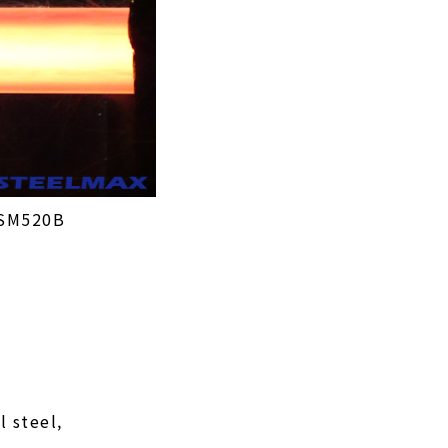
 SM520B
l steel,