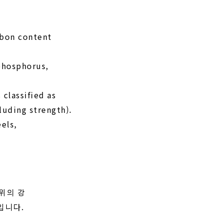
rbon content
phosphorus,
classified as
luding strength).
els,
범위의 강
입니다.