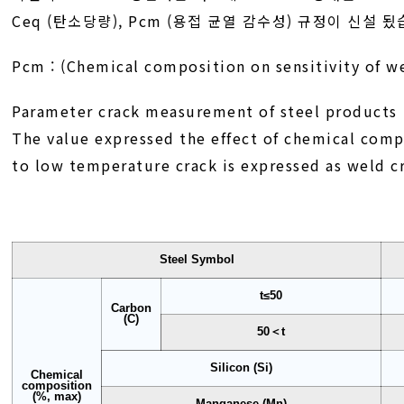
Ceq (탄소당량), Pcm (용접 균열 감수성) 규정이 신설 됬
Pcm : (Chemical composition on sensitivity of
Parameter crack measurement of steel products
The value expressed the effect of chemical comp
to low temperature crack is expressed as weld cr
Steel Symbol
t≤50
Carbon
(C)
50＜t
Silicon (Si)
Chemical
composition
(%, max)
Manganese (Mn)