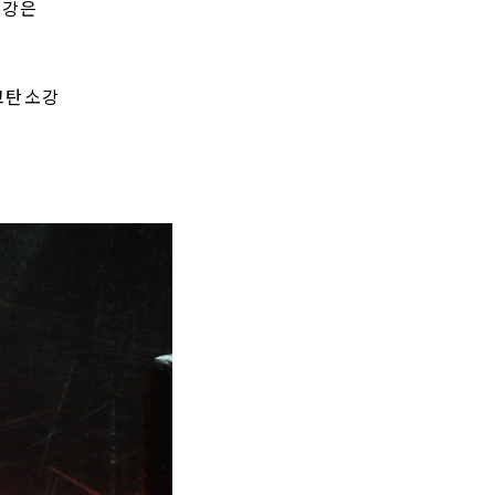
소강은
 고탄소강