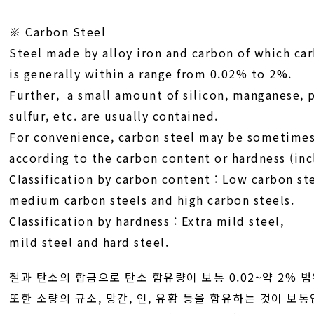
※ Carbon Steel
Steel made by alloy iron and carbon of which ca
is generally within a range from 0.02% to 2%.
Further, a small amount of silicon, manganese, 
sulfur, etc. are usually contained.
For convenience, carbon steel may be sometimes 
according to the carbon content or hardness (inc
Classification by carbon content : Low carbon ste
medium carbon steels and high carbon steels.
Classification by hardness : Extra mild steel,
mild steel and hard steel.
철과 탄소의 합금으로 탄소 함유량이 보통 0.02~약 2% 
또한 소량의 규소, 망간, 인, 유황 등을 함유하는 것이 보통