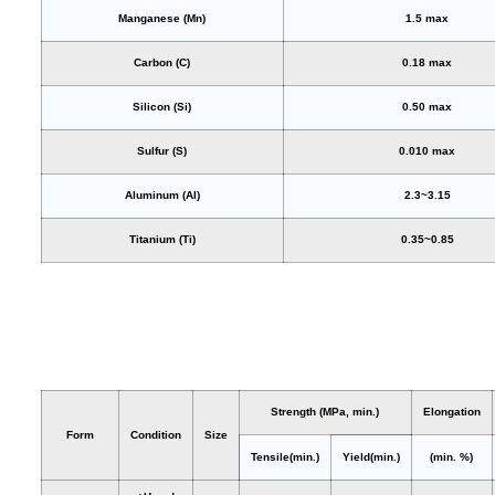
Manganese (Mn)
1.5 max
Carbon (C)
0.18 max
Silicon (Si)
0.50 max
Sulfur (S)
0.010 max
Aluminum (Al)
2.3~3.15
Titanium (Ti)
0.35~0.85
Strength (MPa, min.)
Elongation
Form
Condition
Size
Tensile(min.)
Yield(min.)
(min. %)