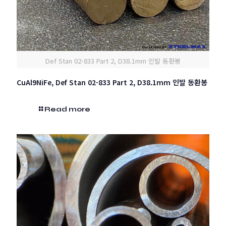
Def Stan 02-833 Part 2, D38.1mm 인발 동환봉
CuAl9NiFe, Def Stan 02-833 Part 2, D38.1mm 인발 동환봉
Read more