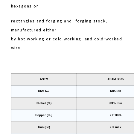
hexagons or
rectangles and forging and forging stock,
manufactured either
by hot working or cold working, and cold-worked
wire.
ASTM
ASTM B865
UNS No.
N05500
Nickel (Ni)
63% min
Copper (Cu)
27~33%
Iron (Fe)
2.0 max