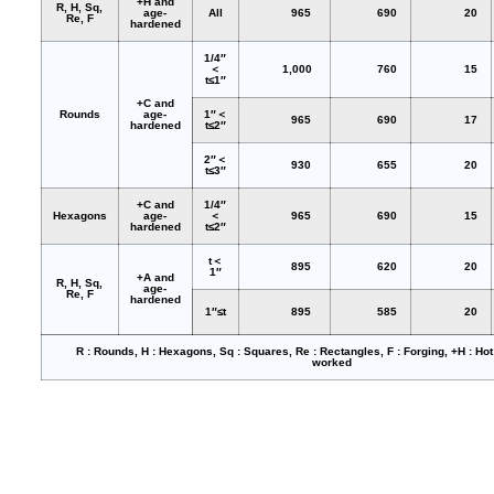
+H and
R, H, Sq,
age-
All
965
690
20
Re, F
hardened
1/4″
＜
1,000
760
15
t≤1″
+C and
Rounds
age-
1″＜
965
690
17
hardened
t≤2″
2″＜
930
655
20
t≤3″
+C and
1/4″
Hexagons
age-
＜
965
690
15
hardened
t≤2″
t＜
895
620
20
1″
+A and
R, H, Sq,
age-
Re, F
hardened
1″≤t
895
585
20
R : Rounds, H : Hexagons, Sq : Squares, Re : Rectangles, F : Forging, +H : Hot
worked