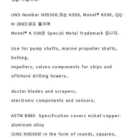
UNS Number N05500,또는 K500, Monel® K500, QQ-
N-286으로도 불리며
Monel® K 500은 Special Metal Trademark 입니다.
Use for pump shafts, marine propeller shafts,
bolting,
impellers, valves components for ships and
offshore drilling towers,
doctor blades and scrapers,
electronic components and sensors,
ASTM B865 Specification covers nickel-copper-
aluminum alloy
(UNS N05500) in the form of rounds, squares,