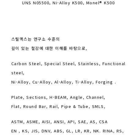
UNS N05500, Ni-Alloy K500, Monel® K500
스틸맥스는 연구소 수준의
깊이 있는 철강에 대한 이해를 바탕으로,
Carbon Steel, Special Steel, Stainless, Functional
steel,
Ni-Alloy, Cu-Alloy, Al-Alloy, Ti-Alloy, Forging .
Plate, Sections, H-BEAM, Angle, Channel,
Flat, Round Bar, Rail, Pipe & Tube, SMLS,
ASTM, ASME, AISI, ANSI, API, SAE, AS, CSA
EN , KS, JIS, DNV, ABS, GL, LR, KR, NK. RINA, RS,