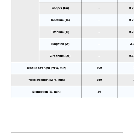
Copper (Cu)
–
0.
Tantalum (Ta)
–
0.
Titanium (Ti)
–
0.
Tungsten (W)
–
3.
Zirconium (Zr)
–
0.
Tensile strength (MPa, min)
760
Yield strength (MPa, min)
350
Elongation (%, min)
40