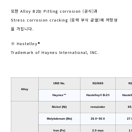
또한 Alloy B2는 Pitting corrosion (공식)과
Stress corrosion cracking (응력 부식 균열)에 저항성
을 가집니다.
※ Hastelloy®
Trademark of Haynes International, INC.
UNS No.
N10665
N
Alloy
Haynes™
Hastelloy® B-2®
Hastel
Nickel (Ni)
remainder
65
Molybdenum (Mo)
26.0~30.0
27.
Iron (Fe)
2.0 max
1.