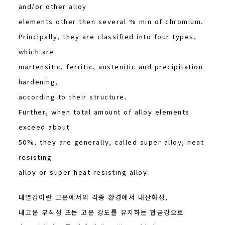
and/or other alloy
elements other then several % min of chromium.
Principally, they are classified into four types,
which are
martensitic, ferritic, austenitic and precipitation
hardening,
according to their structure.
Further, when total amount of alloy elements
exceed about
50%, they are generally, called super alloy, heat
resisting
alloy or super heat resisting alloy.
내열강이란 고온에서의 각종 환경에서 내산화성,
내고온 부식성 또는 고온 강도를 유지하는 합금강으로