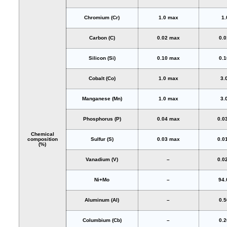
Chromium (Cr)
1.0 max
1.
Carbon (C)
0.02 max
0.
Silicon (Si)
0.10 max
0.
Cobalt (Co)
1.0 max
3.
Manganese (Mn)
1.0 max
3.
Phosphorus (P)
0.04 max
0.0
Chemical
composition
Sulfur (S)
0.03 max
0.0
(%)
Vanadium (V)
–
0.0
Ni+Mo
–
94.
Aluminum (Al)
–
0.
Columbium (Cb)
–
0.