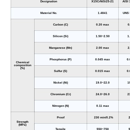
Designation
X15CrNiSi25-21
AISI
Material No.
1.4841
UNS 
Carbon (C)
0.20 max
0
Silicon (Si)
1.50~2.50
1
Manganese (Mn)
2.00 max
2
Phosphorus (P)
0.045 max
0
Chemical
composition
(%)
Sulfur (S)
0.015 max
0
Nickel (Ni)
19.0~22.0
1
Chromium (Cr)
24.0~26.0
2
Nitrogen (N)
0.11 max
Proof
230 min/0.2%
Strength
(MPa)
Tensile
550~750