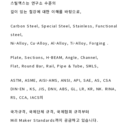
스틸맥스는 연구소 수준의
깊이 있는 철강에 대한 이해를 바탕으로,
Carbon Steel, Special Steel, Stainless, Functional
steel,
Ni-Alloy, Cu-Alloy, Al-Alloy, Ti-Alloy, Forging .
Plate, Sections, H-BEAM, Angle, Channel,
Flat, Round Bar, Rail, Pipe & Tube, SMLS,
ASTM, ASME, AISI-AMS, ANSI, API, SAE, AS, CSA
DIN-EN , KS, JIS, DNV, ABS, GL, LR, KR, NK. RINA,
RS, CCA, IACS의
국가규격, 국제단체 규격, 국제협회 규격부터
Mill Maker Standards까지 공급하고 있습니다.