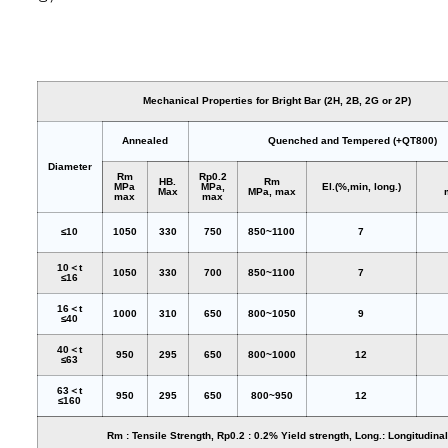
Mechanical Properties for Bright Bar (2H, 2B, 2G or 2P)
Annealed
Quenched and Tempered (+QT800)
Diameter
Rm
Rp0.2
HB.
Rm
MPa
MPa,
El.(%,min, long.)
Max
MPa, max
max
max
≤10
1050
330
750
850~1100
7
10＜t
1050
330
700
850~1100
7
≤16
16＜t
1000
310
650
800~1050
9
≤40
40＜t
950
295
650
800~1000
12
≤63
63＜t
950
295
650
800~950
12
≤160
Rm : Tensile Strength, Rp0.2 : 0.2% Yield strength, Long.: Longitudinal