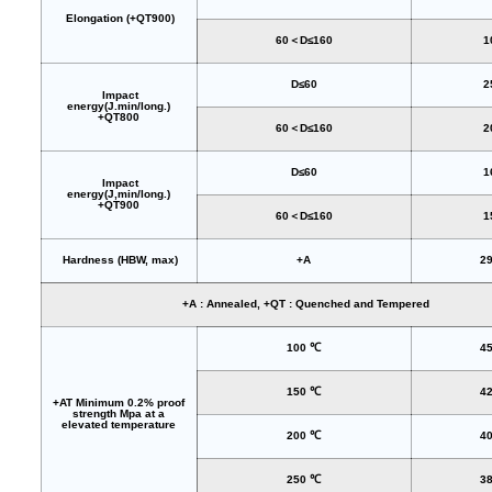
Elongation (+QT900)
60＜D≤160
1
D≤60
2
Impact
energy(J.min/long.)
+QT800
60＜D≤160
2
D≤60
1
Impact
energy(J,min/long.)
+QT900
60＜D≤160
1
Hardness (HBW, max)
+A
2
+A : Annealed, +QT : Quenched and Tempered
100 ℃
4
150 ℃
4
+AT Minimum 0.2% proof
strength Mpa at a
elevated temperature
200 ℃
4
250 ℃
3