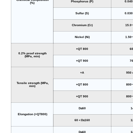
Phosphorus (P)
0.04
(%)
Sulfur (S)
0.03
Chromium (Cr)
15.0
Nickel (Ni)
1.50
+QT 800
6
0.2% proof strength
(MPa, min)
+QT 900
7
+A
950
Tensile strength (MPa,
+QT 800
800
min)
+QT 900
800
D≤60
1
Elongation (+QT800)
60＜D≤160
1
D≤60
1