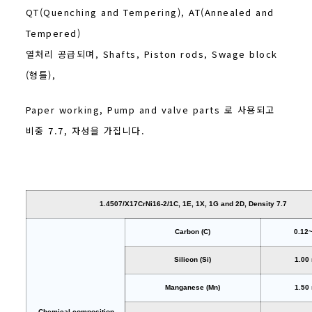
QT(Quenching and Tempering), AT(Annealed and
Tempered)
열처리 공급되며, Shafts, Piston rods, Swage block
(형틀),
Paper working, Pump and valve parts 로 사용되고
비중 7.7, 자성을 가집니다.
1.4507/X17CrNi16-2/1C, 1E, 1X, 1G and 2D, Density 7.7
Carbon (C)
0.12
Silicon (Si)
1.00
Manganese (Mn)
1.50
Chemical composition