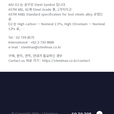
AISI D2 는 공구강 Steel Symbol 입니다.
ASTM 681, 61개 Steel Grade 중, 1가지이고
ASTM A681 Standard specification for tool steels alloy 규정으
로
D2 는 High carbon — Nominal 1.5%, High Chromium — Nominal
12% 로, …
Tel : 02-739-8575
International : +82-2-730-8686
e-mail : steelmax@steelmax.co.kr
구매, 문의, 견적, 안내가 필요하신 경우
Contact us 바로 가기 : https://steelmax.co.kr/contact
HOME
PRODUCTS
UNIT MASS
CALCULATOR
CONTACT
BLOG
© Copyright 2004 - | Steelmax
GO TO TOP