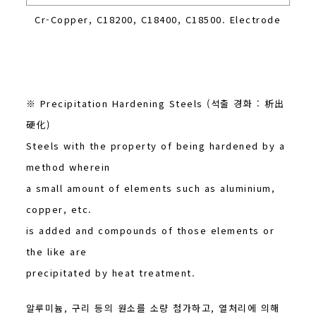
Cr-Copper, C18200, C18400, C18500. Electrode
※ Precipitation Hardening Steels (석출 경화 : 析出
硬化)
Steels with the property of being hardened by a
method wherein
a small amount of elements such as aluminium,
copper, etc.
is added and compounds of those elements or
the like are
precipitated by heat treatment.
알루미늄, 구리 등의 원소를 소량 첨가하고, 열처리에 의해