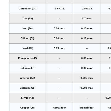
Chromium (Cr)
0.6~1.2
0.40~1.2
0
Zinc (Zn)
–
0.7 max
Iron (Fe)
0.10 max
0.15 max
Silicon (Si)
0.10 max
0.10 max
Lead (Pb)
0.05 max
–
0.
Phosphorus (P)
–
0.05 max
0
Lithium (Li)
–
0.05 max
0
Arsenic (As)
–
0.005 max
Calcium (Ca)
–
0.005 max
Silver (Ag)
–
–
0.08
Copper (Cu)
Remainder
Remainder
Re