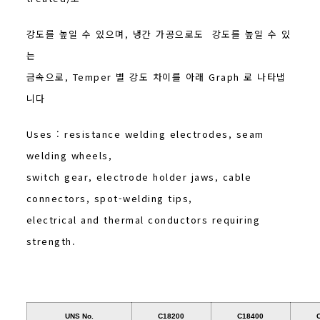
강도를 높일 수 있으며, 냉간 가공으로도 강도를 높일 수 있
는
금속으로, Temper 별 강도 차이를 아래 Graph 로 나타냅
니다
Uses : resistance welding electrodes, seam
welding wheels,
switch gear, electrode holder jaws, cable
connectors, spot-welding tips,
electrical and thermal conductors requiring
strength.
UNS No.
C18200
C18400