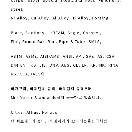
Carbon Steel, Special Steel, Stainless, Functional
steel,
Ni-Alloy, Cu-Alloy, Al-Alloy, Ti-Alloy, Forging .
Plate, Sections, H-BEAM, Angle, Channel,
Flat, Round Bar, Rail, Pipe & Tube, SMLS,
ASTM, ASME, AISI-AMS, ANSI, API, SAE, AS, CSA
DIN-EN , KS, JIS, DNV, ABS, GL, LR, KR, NK. RINA,
RS, CCA, IACS의
국가규격, 국제단체 규격, 국제협회 규격부터
Mill Maker Standards까지 공급하고 있습니다.
Citius, Altius, Fortius,
더 빠르게, 더 높이, 더 강하게가 요구되는올림픽처럼