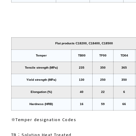
Flat products C18200, C18400, C18500
Temper
TB00
TF00
TD04
Tensile strength (MPa)
235
350
365
Yield strength (MPa)
130
250
350
Elongation (%)
40
22
6
Hardness (HRB)
16
59
66
※Temper designation Codes
TB : Solution Heat Treated