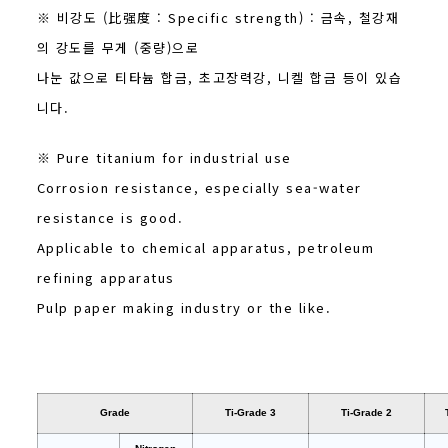
※ 비강도 (比强度 : Specific strength) : 금속, 철강재
의 강도를 무게 (중량)으로
나눈 값으로 티타늄 합금, 초고장력강, 니켈 합금 등이 있습
니다.
※ Pure titanium for industrial use
Corrosion resistance, especially sea-water
resistance is good.
Applicable to chemical apparatus, petroleum
refining apparatus
Pulp paper making industry or the like.
Grade
Ti-Grade 3
Ti-Grade 2