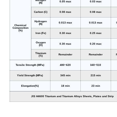
Nitrogen
0.05 max
0.03 max
(N)
Carbon (C)
0.08 max
0.08 max
Hydrogen
0.013 max
0.013 max
(N)
Chemical
Composition
(%)
Iron (Fe)
0.30 max
0.25 max
Oxygen
0.30 max
0.20 max
(O)
Titanium
Remainder
Remainder
(Ti)
Tensile Strength (MPa)
480~620
340~510
Yield Strength (MPa)
345 min
215 min
Elongation(%)
18 min
23 min
JIS H4600 Titanium and Titanium Alloys Sheets, Plates and Strip