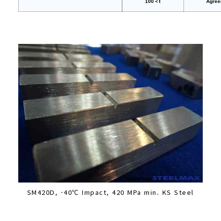
100＜t
Agree
SM420D, -40℃ Impact, 420 MPa min. KS Steel