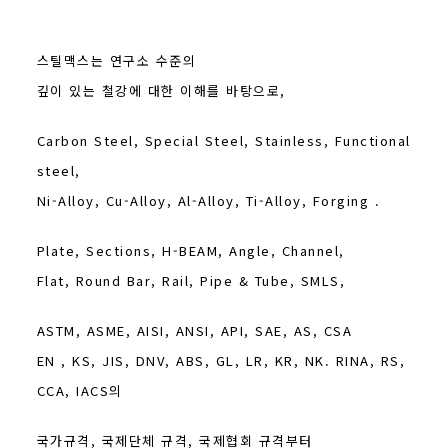
스틸맥스는 연구소 수준의
깊이 있는 철강에 대한 이해를 바탕으로,
Carbon Steel, Special Steel, Stainless, Functional
steel,
Ni-Alloy, Cu-Alloy, Al-Alloy, Ti-Alloy, Forging .
Plate, Sections, H-BEAM, Angle, Channel,
Flat, Round Bar, Rail, Pipe & Tube, SMLS,
ASTM, ASME, AISI, ANSI, API, SAE, AS, CSA
EN , KS, JIS, DNV, ABS, GL, LR, KR, NK. RINA, RS,
CCA, IACS의
국가규격, 국제단체 규격,
국제협회
규격부터