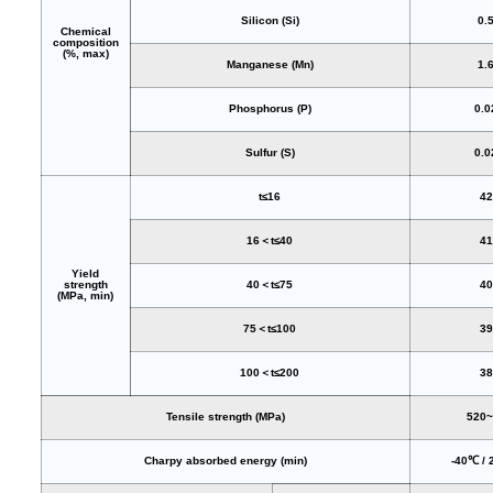
Silicon (Si)
0.
Chemical
composition
(%, max)
Manganese (Mn)
1.
Phosphorus (P)
0.0
Sulfur (S)
0.0
t≤16
42
16＜t≤40
41
Yield
strength
40＜t≤75
40
(MPa, min)
75＜t≤100
39
100＜t≤200
38
Tensile strength (MPa)
520~
Charpy absorbed energy (min)
-40℃ / 