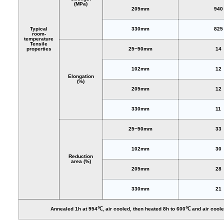
(MPa)
205mm
940
Typical
330mm
825
room-
temperature
Tensile
properties
25~50mm
14
102mm
12
Elongation
(%)
205mm
12
330mm
11
25~50mm
33
102mm
30
Reduction
area (%)
205mm
28
330mm
21
Annealed 1h at 954℃, air cooled, then heated 8h to 600℃ and air cool