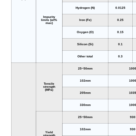
Hydrogen (N)
0.0125
Impurity
limits (wt%
Iron (Fe)
0.25
max)
Oxygen (O)
0.15
Silicon (Si)
0.1
Other total
0.3
25~50mm
100
102mm
100
Tensile
strength
(MPa)
205mm
103
330mm
100
25~50mm
930
102mm
930
Yield
strength