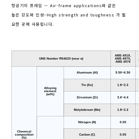
항공기의 프레임 — Air-frame applications와 같은
높은 강도와 인성–High strength and toughness 가 필
요한 곳에 사용됩니다.
AMS 4919,
UNS Number R54620 (near α)
AMS 4975,
AMS 4976
Aluminum (Al)
5.50~6.50
Tin (Sn)
1.8~2.2
Alloying
element
(wt%)
Zirconium (Zr)
3.6~4.4
Molybdenum (Mo)
1.8~2.2
Nitrogen (N)
0.05
Chemical
composition
Carbon (C)
0.05
(%)