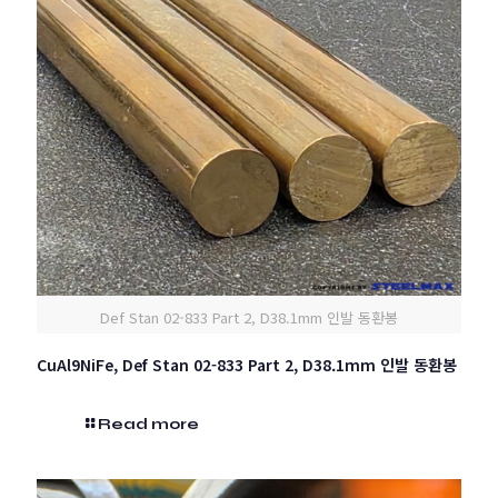
Def Stan 02-833 Part 2, D38.1mm 인발 동환봉
CuAl9NiFe, Def Stan 02-833 Part 2, D38.1mm 인발 동환봉
Read more