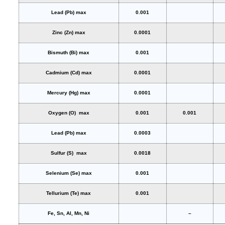
Lead (Pb) max
0.001
Zinc (Zn) max
0.0001
Bismuth (Bi) max
0.001
Cadmium (Cd) max
0.0001
Mercury (Hg) max
0.0001
Oxygen (O) max
0.001
0.001
Lead (Pb) max
0.0003
Sulfur (S) max
0.0018
Selenium (Se) max
0.001
Tellurium (Te) max
0.001
Fe, Sn, Al, Mn, Ni
–