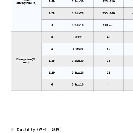
1/4H
0.3≤t≤30
325~410
strength(MPa)
1/2H
0.3≤t≤20
355~440
H
0.3≤t≤10
410 min
O
0.3≤t≤1
40
O
1＜t≤30
50
Elongation(%,
1/4H
0.3≤t≤30
35
min)
1/2H
0.3≤t≤20
28
H
0.3≤t≤10
–
※ Ductility (연성 : 延性)