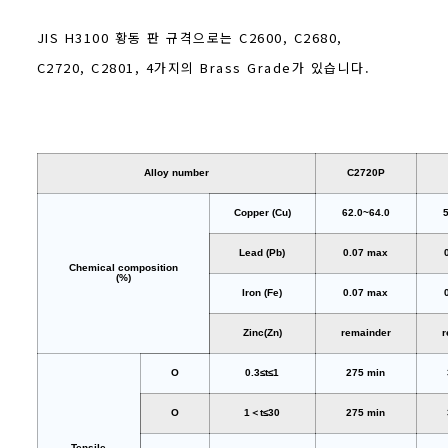
JIS H3100 황동 판 규격으로는 C2600, C2680,
C2720, C2801, 4가지의 Brass Grade가 있습니다.
Alloy number
C2720P
Copper (Cu)
62.0~64.0
Lead (Pb)
0.07 max
Chemical composition
(%)
Iron (Fe)
0.07 max
Zinc(Zn)
remainder
r
O
0.3≤t≤1
275 min
O
1＜t≤30
275 min
Tensile