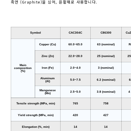
흑연 (Graphite)을 심어, 윤활재로 사용합니다.
Symbol
CAC304C
C86300
Cu
Copper (Cu)
60.0~65.0
63 (nominal)
R
Zinc (Zn)
22.0~28.0
25 (nominal)
25
Main
Iron (Fe)
2.0~4.0
3 (nominal)
composition
(%)
Aluminum
5.0~7.5
6.2 (nominal)
6
(Al)
Manganese
2.5~5.0
3.8 (nominal)
4
(Mn)
Tensile strength (MPa, min)
765
758
Yield strength (MPa, min)
420
427
Elongation (%, min)
14
14