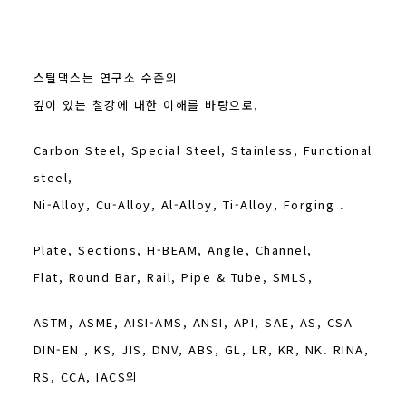
스틸맥스는 연구소 수준의
깊이 있는 철강에 대한 이해를 바탕으로,
Carbon Steel, Special Steel, Stainless, Functional
steel,
Ni-Alloy, Cu-Alloy, Al-Alloy, Ti-Alloy, Forging .
Plate, Sections, H-BEAM, Angle, Channel,
Flat, Round Bar, Rail, Pipe & Tube, SMLS,
ASTM, ASME, AISI-AMS, ANSI, API, SAE, AS, CSA
DIN-EN , KS, JIS, DNV, ABS, GL, LR, KR, NK. RINA,
RS, CCA, IACS의