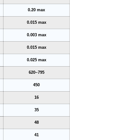
0.20 max
0.015 max
0.003 max
0.015 max
0.025 max
620~795
450
16
35
48
41