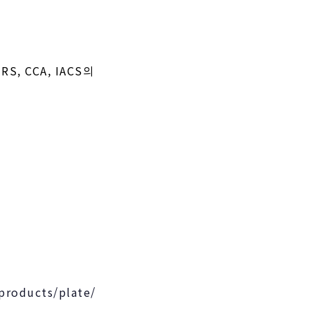
, RS, CCA, IACS의
/products/plate/