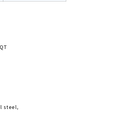
 QT
l steel,