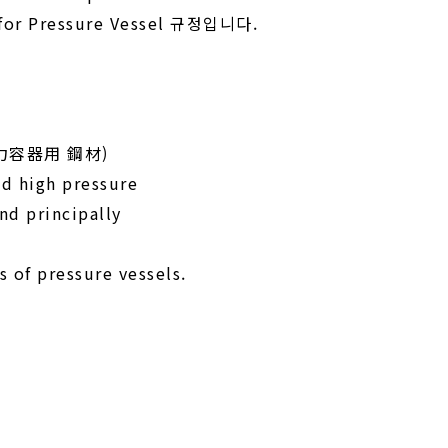
 for Pressure Vessel 규정입니다.
: 壓力容器用 鋼材)
d high pressure
nd principally
s of pressure vessels.