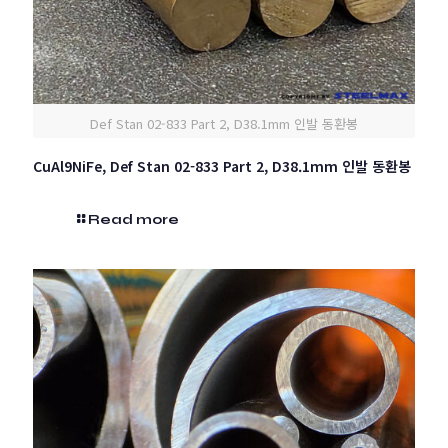
Def Stan 02-833 Part 2, D38.1mm 인발 동환봉
CuAl9NiFe, Def Stan 02-833 Part 2, D38.1mm 인발 동환봉
Read more