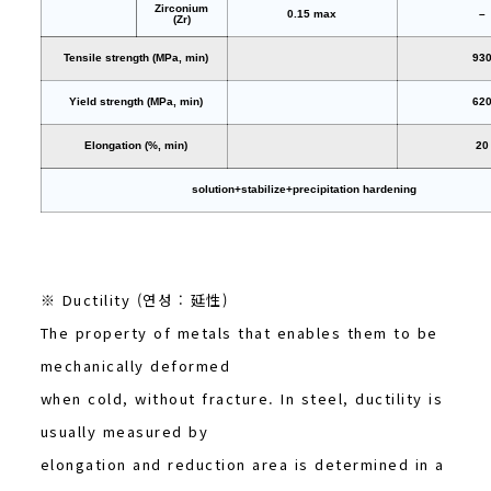
Zirconium
0.15 max
–
(Zr)
Tensile strength (MPa, min)
93
Yield strength (MPa, min)
62
Elongation (%, min)
20
solution+stabilize+precipitation hardening
※ Ductility (연성 : 延性)
The property of metals that enables them to be
mechanically deformed
when cold, without fracture. In steel, ductility is
usually measured by
elongation and reduction area is determined in a