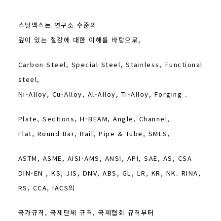
스틸맥스는 연구소 수준의
깊이 있는 철강에 대한 이해를 바탕으로,
Carbon Steel, Special Steel, Stainless, Functional
steel,
Ni-Alloy, Cu-Alloy, Al-Alloy, Ti-Alloy, Forging .
Plate, Sections, H-BEAM, Angle, Channel,
Flat, Round Bar, Rail, Pipe & Tube, SMLS,
ASTM, ASME, AISI-AMS, ANSI, API, SAE, AS, CSA
DIN-EN , KS, JIS, DNV, ABS, GL, LR, KR, NK. RINA,
RS, CCA, IACS의
국가규격, 국제단체 규격, 국제협회 규격부터