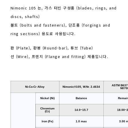
Nimonic 105 는, 가스 터빈 구성품 (blades, rings, and
discs, shafts)
볼트 (bolts and fasteners), 단조품 (forgings and
ring sections) 용도로 사용됩니다.
판 (Plate), 환봉 (Round-bar), 튜브 (Tube)
선 (Wire), 프렌지 (Flange and fitting) 제품입니다.
ASTM B637 
Ni-Co-Cr Alloy
Nimonic®105, W.Nr. 2.4634
N070
Nickel (Ni)
Balance
Remai
Chromium
14.0~15.7
18.00~2
(Cr)
Iron (Fe)
1.0 max
3.00 