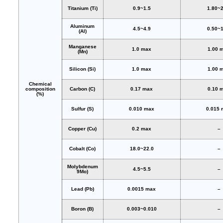
Titanium (Ti)
0.9~1.5
1.80~2
Aluminum
4.5~4.9
0.50~1
(Al)
Manganese
1.0 max
1.00 
(Mn)
Silicon (Si)
1.0 max
1.00 
Chemical
composition
Carbon (C)
0.17 max
0.10 
(%)
Sulfur (S)
0.010 max
0.015
Copper (Cu)
0.2 max
–
Cobalt (Co)
18.0~22.0
–
Molybdenum
4.5~5.5
–
9Mo)
Lead (Pb)
0.0015 max
–
Boron (B)
0.003~0.010
–