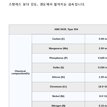
스텐레스 보다 강도, 경도에서 떨어지는 금속입니다.
AMS 5639, Type 304
Carbon (C)
0.08 m
Manganese (Mn)
2.00 m
Phosphorus (P)
0.045 
Sulfur (S)
0.030 
Chemical
composition(%)
Silicon (Si)
1.00 m
Chromium (Cr)
18.0~2
Nickel (Ni)
8.0~11
Nitrogen (N)
0.10 m