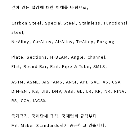
깊이 있는 철강에 대한 이해를 바탕으로,
Carbon Steel, Special Steel, Stainless, Functional
steel,
Ni-Alloy, Cu-Alloy, Al-Alloy, Ti-Alloy, Forging .
Plate, Sections, H-BEAM, Angle, Channel,
Flat, Round Bar, Rail, Pipe & Tube, SMLS,
ASTM, ASME, AISI-AMS, ANSI, API, SAE, AS, CSA
DIN-EN , KS, JIS, DNV, ABS, GL, LR, KR, NK. RINA,
RS, CCA, IACS의
국가규격, 국제단체 규격, 국제협회 규격부터
Mill Maker Standards까지 공급하고 있습니다.