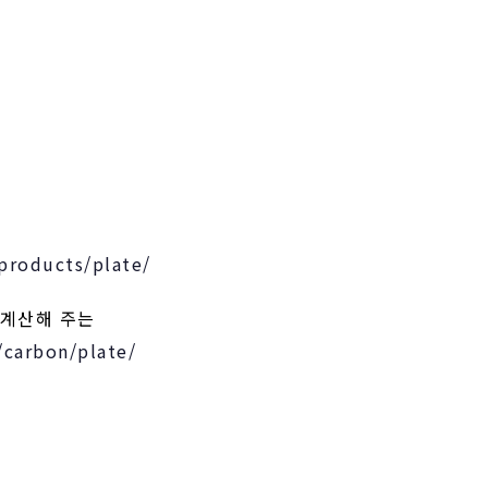
/products/plate/
 계산해 주는
/carbon/plate/