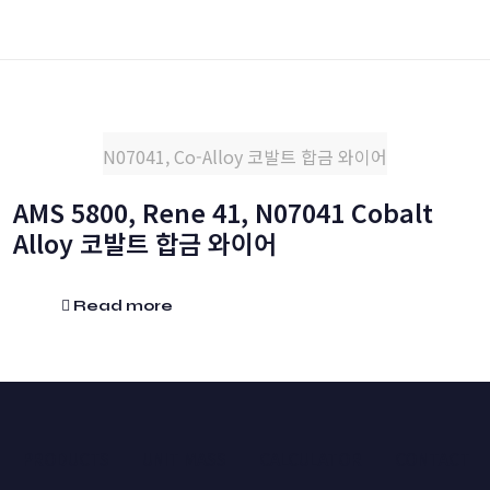
N07041, Co-Alloy 코발트 합금 와이어
AMS 5800, Rene 41, N07041 Cobalt
Alloy 코발트 합금 와이어
Read more
PRODUCTS
UNIT MASS
CALCULATOR
CONTACT