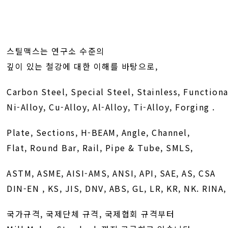
스틸맥스는 연구소 수준의
깊이 있는 철강에 대한 이해를 바탕으로,
Carbon Steel, Special Steel, Stainless, Functiona
Ni-Alloy, Cu-Alloy, Al-Alloy, Ti-Alloy, Forging .
Plate, Sections, H-BEAM, Angle, Channel,
Flat, Round Bar, Rail, Pipe & Tube, SMLS,
ASTM, ASME, AISI-AMS, ANSI, API, SAE, AS, CSA
DIN-EN , KS, JIS, DNV, ABS, GL, LR, KR, NK. RINA
국가규격, 국제단체 규격, 국제협회 규격부터