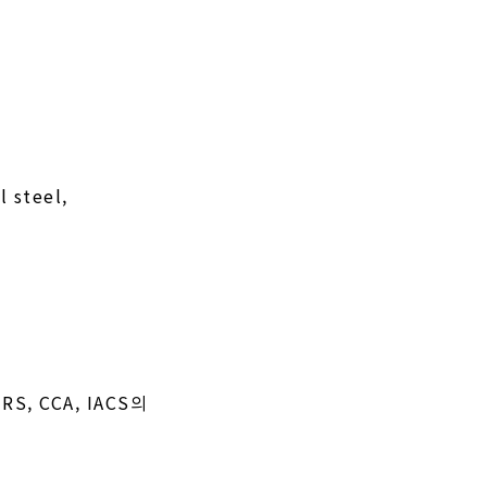
l steel,
, RS, CCA, IACS의