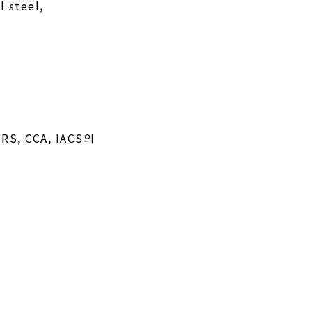
l steel,
, RS, CCA, IACS의