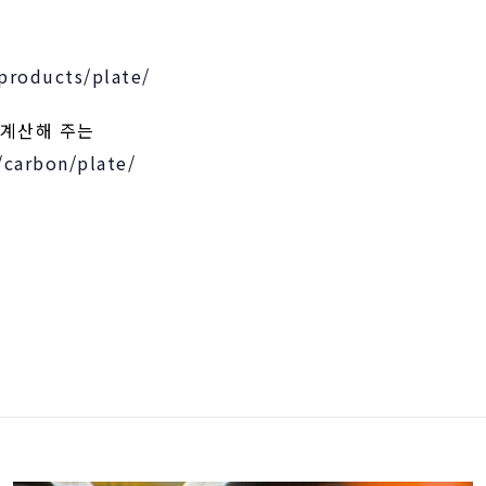
/products/plate/
 계산해 주는
/carbon/plate/