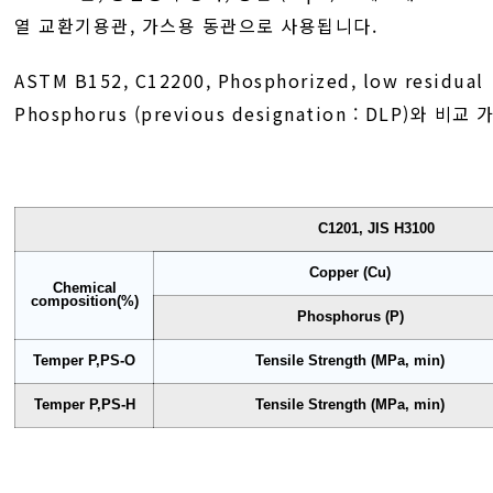
열 교환기용관, 가스용 동관으로 사용됩니다.
ASTM B152, C12200, Phosphorized, low residual
Phosphorus (previous designation : DLP)와 비
C1201, JIS H3100
Copper (Cu)
Chemical
composition(%)
Phosphorus (P)
Temper P,PS-O
Tensile Strength (MPa, min)
Temper P,PS-H
Tensile Strength (MPa, min)