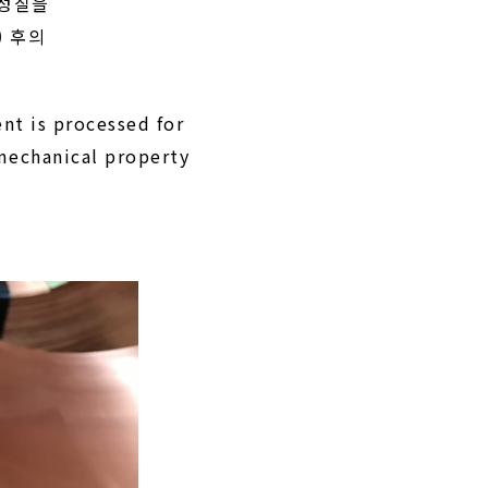
 성질을
) 후의
ent is processed for
 mechanical property