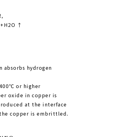
,
+H2O ↑
en absorbs hydrogen
 400℃ or higher
er oxide in copper is
produced at the interface
 the copper is embrittled.