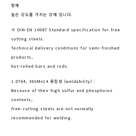
함께
높은 강도를 가지는 강재 입니다.
※ DIN-EN 10087 Standard specification for free
cutting steels.
Techinical delivery conditions for semi-finished
products,
hot-rolled bars and rods.
1.0764, 36SMn14 용접성 (weldability) :
Because of their high sulfur and phosphorus
contents,
free-cutting steels are not normally
recommended for welding.