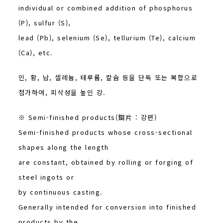
individual or combined addition of phosphorus
(P), sulfur (S),
lead (Pb), selenium (Se), tellurium (Te), calcium
(Ca), etc.
인, 황, 납, 셀레늄, 테루륨, 칼슘 등을 단독 또는 복합으로
첨가하여, 피삭성을 높인 강.
※ Semi-finished products(鋼片 : 강편)
Semi-finished products whose cross-sectional
shapes along the length
are constant, obtained by rolling or forging of
steel ingots or
by continuous casting.
Generally intended for conversion into finished
products by the