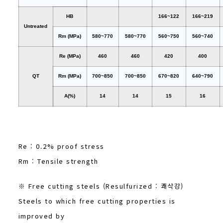
HB
166~122
166~219
Untreated
Rm (MPa)
580~770
580~770
560~750
560~740
Re (MPa)
460
460
420
400
QT
Rm (MPa)
700~850
700~850
670~820
640~790
A(%)
14
14
15
16
Re : 0.2% proof stress
Rm : Tensile strength
※ Free cutting steels (Resulfurized : 쾌삭강)
Steels to which free cutting properties is
improved by