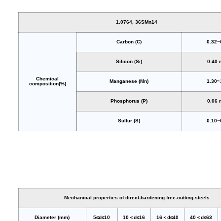
1.0764, 36SMn14
Carbon (C)
0.32~
Silicon (Si)
0.40
Chemical
Manganese (Mn)
1.30~
composition(%)
Phosphorus (P)
0.06
Sulfur (S)
0.10~
Mechanical properties of direct-hardening free-cutting steels
Diameter (mm)
5≤d≤10
10＜d≤16
16＜d≤40
40＜d≤63