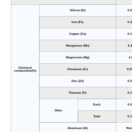
Silicon (Si)
0.
Iron (Fe)
0.
Copper (Cu)
0.
Manganese (Mn)
0.
Magnesium (Mg)
4.
Chemical
Chromium (Cr)
0.0
composition(%)
Zinc (Zn)
0.
Titanium (Ti)
0.
Each
0.
Other
Total
0.
Aluminum (Al)
Rem