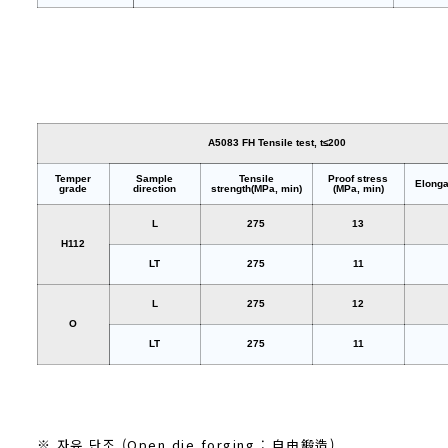
A5083 FH Tensile test, t≤200
Temper
Sample
Tensile
Proof stress
Elonga
grade
direction
strength(MPa, min)
(MPa, min)
L
275
13
H112
LT
275
11
L
275
12
O
LT
275
11
※ 자유 단조 (Open die forging : 自由鍛造)