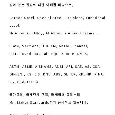
깊이 있는 철강에 대한 이해를 바탕으로,
Carbon Steel, Special Steel, Stainless, Functional
steel,
Ni-Alloy, Cu-Alloy, Al-Alloy, Ti-Alloy, Forging .
Plate, Sections, H-BEAM, Angle, Channel,
Flat, Round Bar, Rail, Pipe & Tube, SMLS,
ASTM, ASME, AISI-AMS, ANSI, API, SAE, AS, CSA
DIN-EN , KS, JIS, DNV, ABS, GL, LR, KR, NK. RINA,
RS, CCA, IACS의
국가규격, 국제단체 규격, 국제협회 규격부터
Mill Maker Standards까지 공급하고 있습니다.