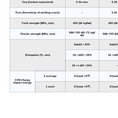
Ceq (Carbon equivalent)
0.44 max
0.45
Pcm (Sensitivity of welding crack)
–
0.20
Yield strength (MPa, min)
450 (46 kgf/㎟)
450 (46
588~705 (60~72 kgf/
Tensile strength (MPa, min)
588~705 (6
㎟)
6≤t≤16 / 20%
6≤t≤16
Elongation (%, min)
16＜t≤20 / 28%
16＜t≤5
20＜t ≤50 / 20%
3 average
47joule /-5℃
47joul
CVN Charpy
impact energy
1 each
27joule /-5℃
27joul