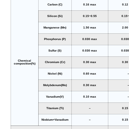
Carbon (C)
0.16 max
0.12
Silicon (Si)
0.15~0.55
0.15
Manganese (Mn)
1.50 max
2.00
Phosphorus (P)
0.030 max
0.03
Sulfur (S)
0.030 max
0.03
Chemical
Chromium (Cr)
0.30 max
0.30
composition(%)
Nickel (Ni)
0.60 max
Molybdenum(Mo)
0.30 max
Vanadium(V)
0.10 max
Titanium (Ti)
–
0.15
Niobium+Vanadium
–
0.15