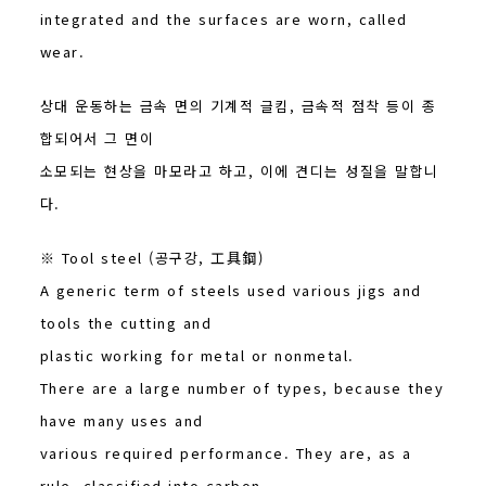
integrated and the surfaces are worn, called
wear.
상대 운동하는 금속 면의 기계적 글킴, 금속적 점착 등이 종
합되어서 그 면이
소모되는 현상을 마모라고 하고, 이에 견디는 성질을 말합니
다.
※ Tool steel (공구강, 工具鋼)
A generic term of steels used various jigs and
tools the cutting and
plastic working for metal or nonmetal.
There are a large number of types, because they
have many uses and
various required performance. They are, as a
rule, classified into carbon