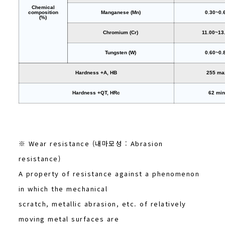
Chemical
composition
Manganese (Mn)
0.30~0.
(%)
Chromium (Cr)
11.00~13
Tungsten (W)
0.60~0.
Hardness +A, HB
255 ma
Hardness +QT, HRc
62 mi
※ Wear resistance (내마모성 : Abrasion
resistance)
A property of resistance against a phenomenon
in which the mechanical
scratch, metallic abrasion, etc. of relatively
moving metal surfaces are