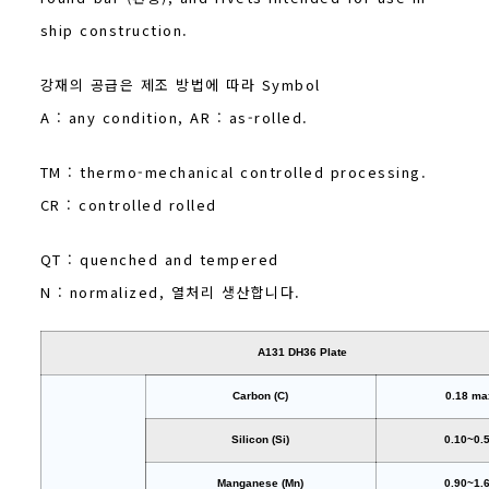
ship construction.
강재의 공급은 제조 방법에 따라 Symbol
A : any condition, AR : as-rolled.
TM : thermo-mechanical controlled processing.
CR : controlled rolled
QT : quenched and tempered
N : normalized, 열처리 생산합니다.
A131 DH36 Plate
Carbon (C)
0.18 ma
Silicon (Si)
0.10~0.
Manganese (Mn)
0.90~1.