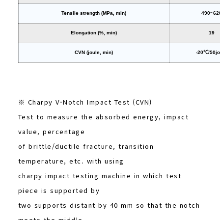
Tensile strength (MPa, min)
490~62
Elongation (%, min)
19
CVN (joule, min)
-20℃/50jo
※ Charpy V-Notch Impact Test (CVN)
Test to measure the absorbed energy, impact
value, percentage
of brittle/ductile fracture, transition
temperature, etc. with using
charpy impact testing machine in which test
piece is supported by
two supports distant by 40 mm so that the notch
meets the middle