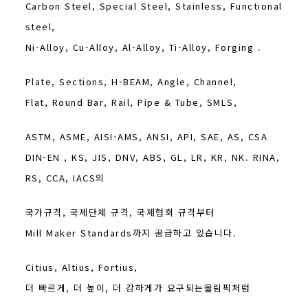
Carbon Steel, Special Steel, Stainless, Functional
steel,
Ni-Alloy, Cu-Alloy, Al-Alloy, Ti-Alloy, Forging .
Plate, Sections, H-BEAM, Angle, Channel,
Flat, Round Bar, Rail, Pipe & Tube, SMLS,
ASTM, ASME, AISI-AMS, ANSI, API, SAE, AS, CSA
DIN-EN , KS, JIS, DNV, ABS, GL, LR, KR, NK. RINA,
RS, CCA, IACS의
국가규격, 국제단체 규격, 국제협회 규격부터
Mill Maker Standards까지 공급하고 있습니다.
Citius, Altius, Fortius,
더 빠르게, 더 높이, 더 강하게가 요구되는올림픽처럼