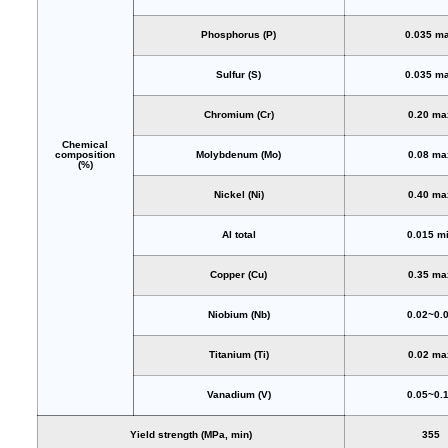
Phosphorus (P)
0.035 m
Sulfur (S)
0.035 m
Chromium (Cr)
0.20 ma
Chemical
composition
Molybdenum (Mo)
0.08 ma
(%)
Nickel (Ni)
0.40 ma
Al total
0.015 m
Copper (Cu)
0.35 ma
Niobium (Nb)
0.02~0.
Titanium (Ti)
0.02 ma
Vanadium (V)
0.05~0.
Yield strength (MPa, min)
355