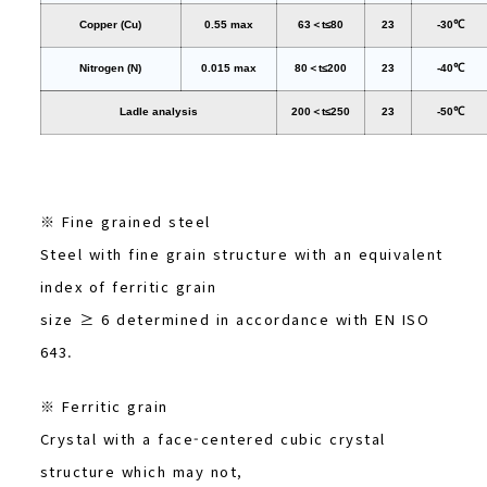
Copper (Cu)
0.55 max
63＜t≤80
23
-30℃
Nitrogen (N)
0.015 max
80＜t≤200
23
-40℃
Ladle analysis
200＜t≤250
23
-50℃
※ Fine grained steel
Steel with fine grain structure with an equivalent
index of ferritic grain
size ≥ 6 determined in accordance with EN ISO
643.
※ Ferritic grain
Crystal with a face-centered cubic crystal
structure which may not,