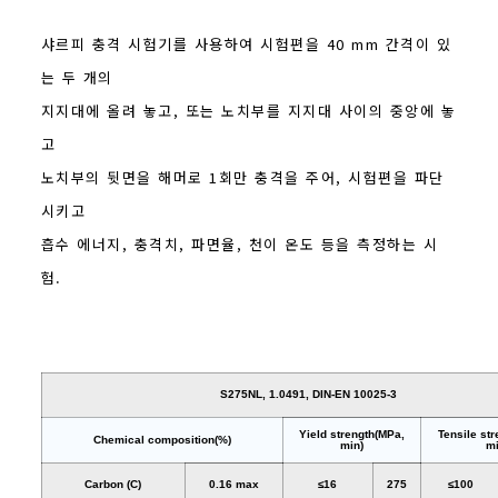
샤르피 충격 시험기를 사용하여 시험편을 40 mm 간격이 있
는 두 개의
지지대에 올려 놓고, 또는 노치부를 지지대 사이의 중앙에 놓
고
노치부의 뒷면을 해머로 1회만 충격을 주어, 시험편을 파단
시키고
흡수 에너지, 충격치, 파면율, 천이 온도 등을 측정하는 시
험.
S275NL, 1.0491, DIN-EN 10025-3
Yield strength(MPa,
Tensile str
Chemical composition(%)
min)
mi
Carbon (C)
0.16 max
≤16
275
≤100