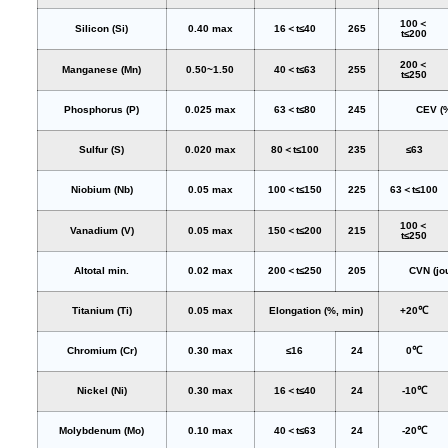
100＜
Silicon (Si)
0.40 max
16＜t≤40
265
t≤200
200＜
Manganese (Mn)
0.50~1.50
40＜t≤63
255
t≤250
Phosphorus (P)
0.025 max
63＜t≤80
245
CEV (%
Sulfur (S)
0.020 max
80＜t≤100
235
≤63
Niobium (Nb)
0.05 max
100＜t≤150
225
63＜t≤100
100＜
Vanadium (V)
0.05 max
150＜t≤200
215
t≤250
Altotal min.
0.02 max
200＜t≤250
205
CVN (jou
Titanium (Ti)
0.05 max
Elongation (%, min)
+20℃
Chromium (Cr)
0.30 max
≤16
24
0℃
Nickel (Ni)
0.30 max
16＜t≤40
24
-10℃
Molybdenum (Mo)
0.10 max
40＜t≤63
24
-20℃