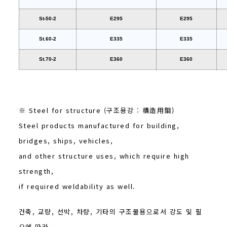
St-50-2
E295
E295
St.60-2
E335
E335
St.70-2
E360
E360
※ Steel for structure (구조용강 : 構造用鋼)
Steel products manufactured for building,
bridges, ships, vehicles,
and other structure uses, which require high
strength,
if required weldability as well.
건축, 교량, 선박, 차량, 기타의 구조물용으로서 강도 및 필
요에 따라