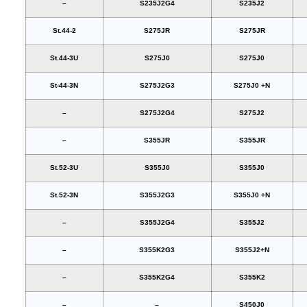
–
S235J2G4
S235J2
St.44-2
S275JR
S275JR
St.44-3U
S275J0
S275J0
St-44-3N
S275J2G3
S275J0 +N
–
S275J2G4
S275J2
–
S355JR
S355JR
St.52-3U
S355J0
S355J0
St.52-3N
S355J2G3
S355J0 +N
–
S355J2G4
S355J2
–
S355K2G3
S355J2+N
–
S355K2G4
S355K2
–
–
S450J0