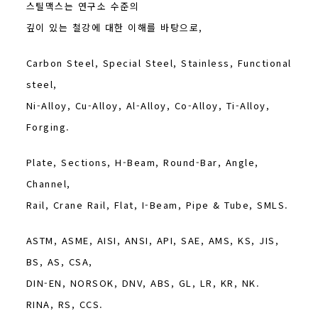
스틸맥스는 연구소 수준의
깊이 있는 철강에 대한 이해를 바탕으로,
Carbon Steel, Special Steel, Stainless, Functional
steel,
Ni-Alloy, Cu-Alloy, Al-Alloy, Co-Alloy, Ti-Alloy,
Forging.
Plate, Sections, H-Beam, Round-Bar, Angle,
Channel,
Rail, Crane Rail, Flat, I-Beam, Pipe & Tube, SMLS.
ASTM, ASME, AISI, ANSI, API, SAE, AMS, KS, JIS,
BS, AS, CSA,
DIN-EN, NORSOK, DNV, ABS, GL, LR, KR, NK.
RINA, RS, CCS.