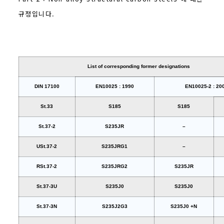
규정입니다.
List of corresponding former designations
DIN 17100
EN10025 : 1990
EN10025-2 : 20
St.33
S185
S185
St.37-2
S235JR
–
USt.37-2
S235JRG1
–
RSt.37-2
S235JRG2
S235JR
St.37-3U
S235J0
S235J0
St.37-3N
S235J2G3
S235J0 +N