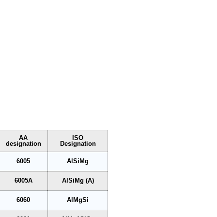
AA
ISO
designation
Designation
6005
AlSiMg
6005A
AlSiMg (A)
6060
AlMgSi