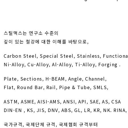
스틸맥스는 연구소 수준의
깊이 있는 철강에 대한 이해를 바탕으로,
Carbon Steel, Special Steel, Stainless, Functiona
Ni-Alloy, Cu-Alloy, Al-Alloy, Ti-Alloy, Forging .
Plate, Sections, H-BEAM, Angle, Channel,
Flat, Round Bar, Rail, Pipe & Tube, SMLS,
ASTM, ASME, AISI-AMS, ANSI, API, SAE, AS, CSA
DIN-EN , KS, JIS, DNV, ABS, GL, LR, KR, NK. RINA
국가규격, 국제단체 규격, 국제협회 규격부터