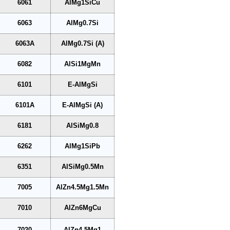
6061
AlMg1SiCu
6063
AlMg0.7Si
6063A
AlMg0.7Si (A)
6082
AlSi1MgMn
6101
E-AlMgSi
6101A
E-AlMgSi (A)
6181
AlSiMg0.8
6262
AlMg1SiPb
6351
AlSiMg0.5Mn
7005
AlZn4.5Mg1.5Mn
7010
AlZn6MgCu
7020
AlZn4.5Mg1