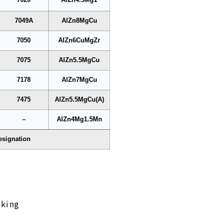
7049A
AlZn8MgCu
7050
AlZn6CuMgZr
7075
AlZn5.5MgCu
7178
AlZn7MgCu
7475
AlZn5.5MgCu(A)
–
AlZn4Mg1.5Mn
esignation
aking