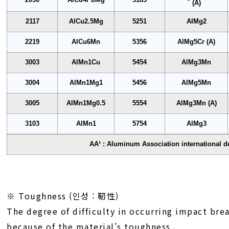
(A)
2117
AlCu2.5Mg
5251
AlMg2
2219
AlCu6Mn
5356
AlMg5Cr (A)
3003
AlMn1Cu
5454
AlMg3Mn
3004
AlMn1Mg1
5456
AlMg5Mn
3005
AlMn1Mg0.5
5554
AlMg3Mn (A)
3103
AlMn1
5754
AlMg3
AA¹ : Aluminum Association international d
※ Toughness (인성 : 靭性)
The degree of difficulty in occurring impact bre
because of the material’s toughness .