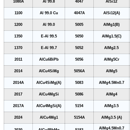
1080A
Al 99.8
4047
AlSi12
1100
Al 99.0 Cu
4047A
AlSi12(A)
1200
Al 99.0
5005
AlMg1(B)
1350
E-Al 99.5
5050
AlMg1.5(C)
1370
E-Al 99.7
5052
AlMg2.5
2011
AlCu6BiPb
5056
AlMg5Cr
2014
AlCu4SiMg
5056A
AlMg5
2014A
AlCu4SiMg(A)
5083
AlMg4.5Mn0.7
2017
AlCu4MgSi
5086
AlMg4
2017A
AlCu4MgSi(A)
5154
AlMg3.5
2024
AlCu4Mg1
5154A
AlMg3.5 (A)
AlMg4.5Mn0.7
2030
AlCu4PbMg
5183