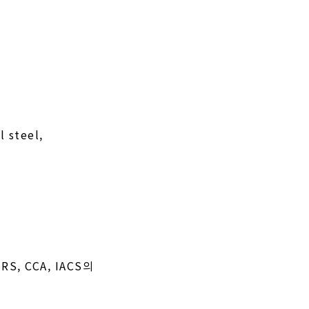
l steel,
, RS, CCA, IACS의