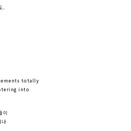
도.
lements totally
ntering into
그들이
거나