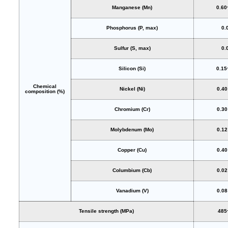
Manganese (Mn)
0.60
Phosphorus (P, max)
0.
Sulfur (S, max)
0.
Silicon (Si)
0.15
Chemical
Nickel (Ni)
0.4
composition (%)
Chromium (Cr)
0.3
Molybdenum (Mo)
0.1
Copper (Cu)
0.4
Columbium (Cb)
0.0
Vanadium (V)
0.0
Tensile strength (MPa)
485