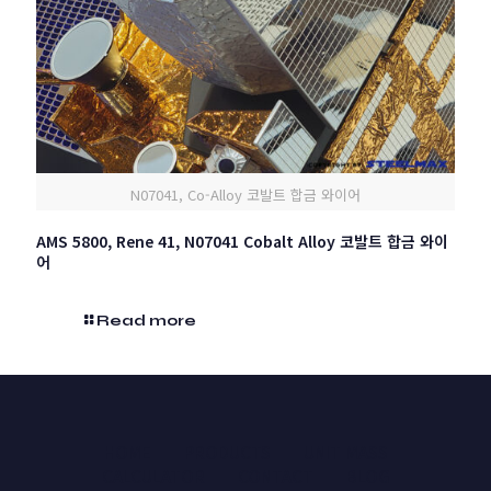
N07041, Co-Alloy 코발트 합금 와이어
AMS 5800, Rene 41, N07041 Cobalt Alloy 코발트 합금 와이
어
Read more
HOME
PRODUCTS
UNIT MASS
CALCULATOR
CONTACT
BLOG