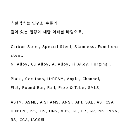
스틸맥스는 연구소 수준의
깊이 있는 철강에 대한 이해를 바탕으로,
Carbon Steel, Special Steel, Stainless, Functional
steel,
Ni-Alloy, Cu-Alloy, Al-Alloy, Ti-Alloy, Forging .
Plate, Sections, H-BEAM, Angle, Channel,
Flat, Round Bar, Rail, Pipe & Tube, SMLS,
ASTM, ASME, AISI-AMS, ANSI, API, SAE, AS, CSA
DIN-EN , KS, JIS, DNV, ABS, GL, LR, KR, NK. RINA,
RS, CCA, IACS의