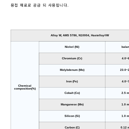
용접 재료로 공급 되 사용됩니다.
Alloy W, AMS 5786, N10004, Hastelloy®W
Nickel (Ni)
bala
Chromium (Cr)
4.0~
Molybdenum (Mo)
23.0~
Iron (Fe)
4.0~
Chemical
composition(%)
Cobalt (Co)
2.5 
Manganese (Mn)
1.0 
Silicon (Si)
1.0 
Carbon (C)
0.12 