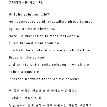
열팽창계수를 가집니다.
※ Solid solution (고용체)
Homogeneous, solid, crystalline phase formed
by two or more elements.
Note : A distinction is made between a
substitutional solid solution
in which the solute atoms are substituted for
those of the solvent
and an interstitial solid solution in which the
solute atoms are
inserted between those of the solvent.
두 종류 이상의 원소에 의해 생성되는 균질이며
고체이고, 결정질인 상.
용질 원자가 용매 원자 자리에 치환되는 치환형 고용체와