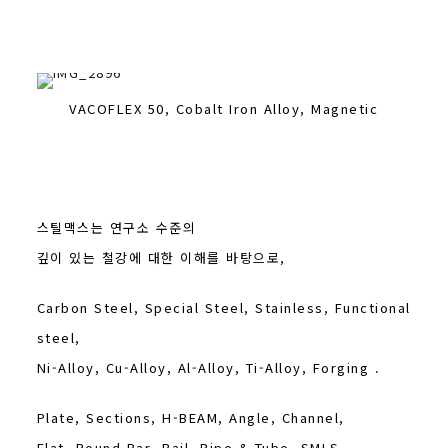
VACOFLEX 50, Cobalt Iron Alloy, Magnetic
스틸맥스는 연구소 수준의
깊이 있는 철강에 대한 이해를 바탕으로,
Carbon Steel, Special Steel, Stainless, Functional
steel,
Ni-Alloy, Cu-Alloy, Al-Alloy, Ti-Alloy, Forging .
Plate, Sections, H-BEAM, Angle, Channel,
Flat, Round Bar, Rail, Pipe & Tube, SMLS,