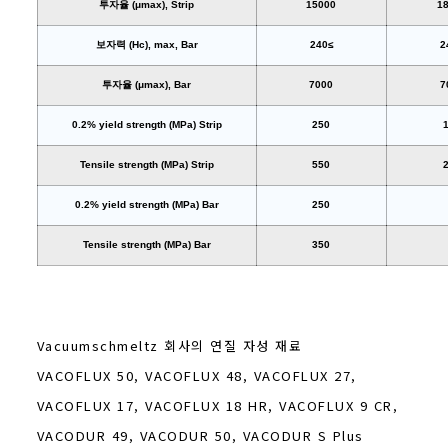
투자율 (μmax), Strip
15000
1
보자력 (Hc), max, Bar
240≤
2
투자율 (μmax), Bar
7000
7
0.2% yield strength (MPa) Strip
250
Tensile strength (MPa) Strip
550
0.2% yield strength (MPa) Bar
250
Tensile strength (MPa) Bar
350
Vacuumschmeltz 회사의 연질 자성 재료
VACOFLUX 50, VACOFLUX 48, VACOFLUX 27,
VACOFLUX 17, VACOFLUX 18 HR, VACOFLUX 9 CR,
VACODUR 49, VACODUR 50, VACODUR S Plus