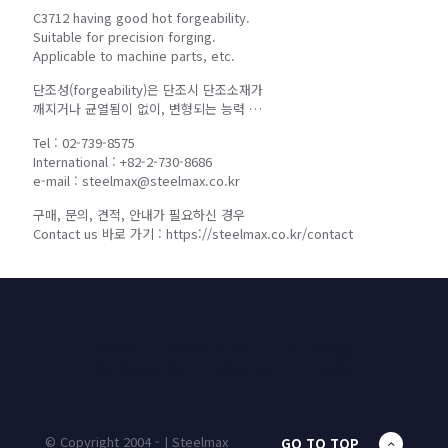
C3712 having good hot forgeability.
Suitable for precision forging.
Applicable to machine parts, etc.
단조성(forgeability)은 단조시 단조소재가
깨지거나 균열됨이 없이, 변형되는 능력 …
Tel : 02-739-8575
International : +82-2-730-8686
e-mail : steelmax@steelmax.co.kr
구매, 문의, 견적, 안내가 필요하신 경우
Contact us 바로 가기 : https://steelmax.co.kr/contact
HOME
PRODUCTS
UNIT MASS
CALCULATOR
CONTACT
BLOG
© Copyright 2004 - | Steelmax
GO TO TOP