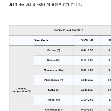
JIS에서는 JIS G 4053 에 규정된 강재 입니다.
SNCM447 and SNCM815
Steel Grade
SNCM 447
S
Carbon (C)
0.44~0.50
0
Silicon (Si)
0.15~0.35
0
Manganese (Mn)
0.60~0.90
0
Phosphorus (P)
0.030 max
0.
Chemical
Sulfur (S)
0.030 max
0.
composition (%)
Nickel (Ni)
1.60~2.00
4
Chromium (Cr)
0.60~1.00
0