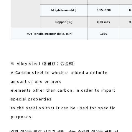
Molybdenum (Mo)
0.15~0.30
0
Copper (Cu)
0.30 max
0
+QT Tensile strength (MPa, min)
1030
※ Alloy steel (합금강 : 合金鋼)
A Carbon steel to which is added a definite
amount of one or more
elements other than carbon, in order to impart
special properties
to the steel so that it can be used for specific
purposes.
강의 성질을 향상 시키기 위해, 또는 소정의 성질을 구비 시