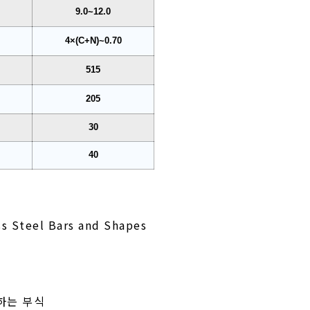
9.0~12.0
0
4×(C+N)~0.70
515
205
30
40
s Steel Bars and Shapes
생하는 부식