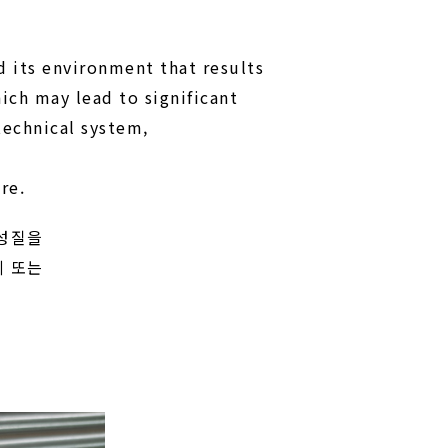
 its environment that results
ich may lead to significant
technical system,
re.
 성질을
체 또는