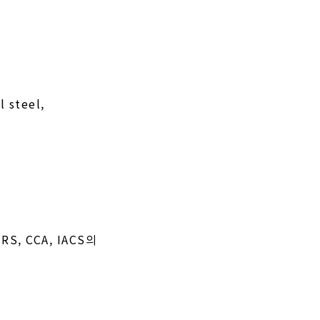
l steel,
, RS, CCA, IACS의