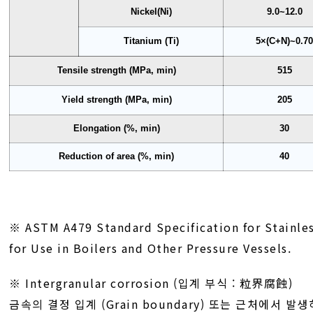
Nickel(Ni)
9.0~12.0
Titanium (Ti)
5×(C+N)~0.7
Tensile strength (MPa, min)
515
Yield strength (MPa, min)
205
Elongation (%, min)
30
Reduction of area (%, min)
40
※ ASTM A479 Standard Specification for Stainles
for Use in Boilers and Other Pressure Vessels.
※ Intergranular corrosion (입계 부식 : 粒界腐蝕)
금속의 결정 입계 (Grain boundary) 또는 근처에서 발