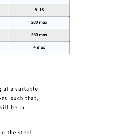
5~18
200 max
250 max
4 max
 at a suitable
ons such that,
ill be in
rm the steel