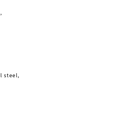
,
l steel,