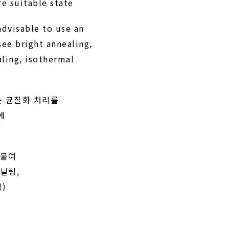
e suitable state
 advisable to use an
see bright annealing,
ealing, isothermal
는 균질화 처리를
에
덧붙여
닐링,
)