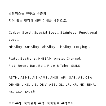
스틸맥스는 연구소 수준의
깊이 있는 철강에 대한 이해를 바탕으로,
Carbon Steel, Special Steel, Stainless, Functional
steel,
Ni-Alloy, Cu-Alloy, Al-Alloy, Ti-Alloy, Forging .
Plate, Sections, H-BEAM, Angle, Channel,
Flat, Round Bar, Rail, Pipe & Tube, SMLS,
ASTM, ASME, AISI-AMS, ANSI, API, SAE, AS, CSA
DIN-EN , KS, JIS, DNV, ABS, GL, LR, KR, NK. RINA,
RS, CCA, IACS의
국가규격, 국제단체 규격, 국제협회 규격부터