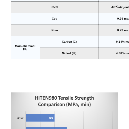
CVN
-60℃/47 joul
Ceq
0.59 ma
Pcm
0.29 ma
Carbon (C)
0.14% m
Main chemical
(%)
Nickel (Ni)
4.00% m