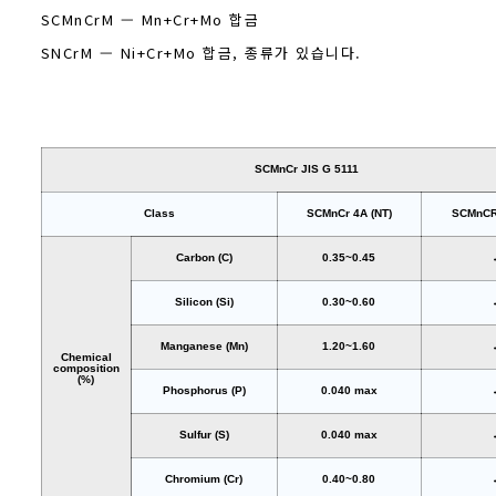
SCMnCrM — Mn+Cr+Mo 합금
SNCrM — Ni+Cr+Mo 합금, 종류가 있습니다.
SCMnCr JIS G 5111
Class
SCMnCr 4A (NT)
SCMnCR
Carbon (C)
0.35~0.45
Silicon (Si)
0.30~0.60
Manganese (Mn)
1.20~1.60
Chemical
composition
(%)
Phosphorus (P)
0.040 max
Sulfur (S)
0.040 max
Chromium (Cr)
0.40~0.80