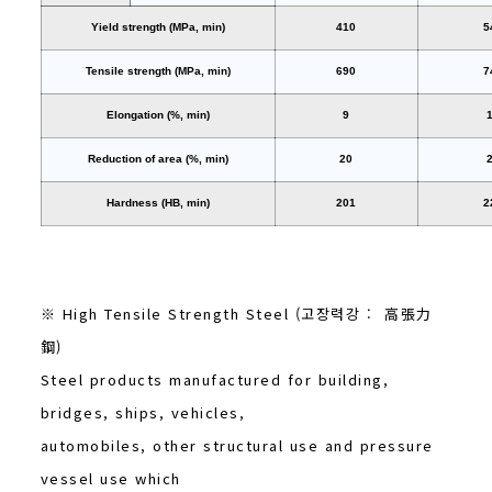
Yield strength (MPa, min)
410
5
Tensile strength (MPa, min)
690
7
Elongation (%, min)
9
Reduction of area (%, min)
20
Hardness (HB, min)
201
2
※ High Tensile Strength Steel (고장력강 : 高張力
鋼)
Steel products manufactured for building,
bridges, ships, vehicles,
automobiles, other structural use and pressure
vessel use which