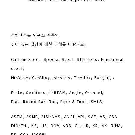
스틸맥스는 연구소 수준의
깊이 있는 철강에 대한 이해를 바탕으로,
Carbon Steel, Special Steel, Stainless, Functional
steel,
Ni-Alloy, Cu-Alloy, Al-Alloy, Ti-Alloy, Forging .
Plate, Sections, H-BEAM, Angle, Channel,
Flat, Round Bar, Rail, Pipe & Tube, SMLS,
ASTM, ASME, AISI-AMS, ANSI, API, SAE, AS, CSA
DIN-EN , KS, JIS, DNV, ABS, GL, LR, KR, NK. RINA,
RS, CCA, IACS의