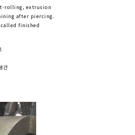
-rolling, extrusion
ning after piercing.
called finished
로
 냉간