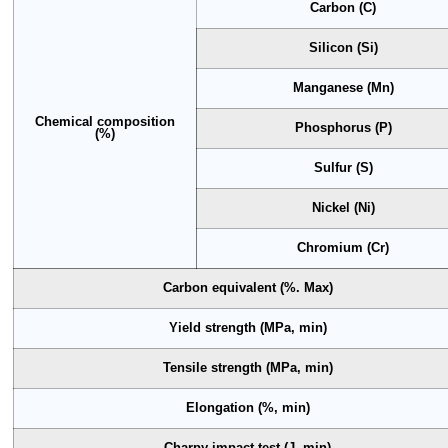
Carbon (C)
Silicon (Si)
Manganese (Mn)
Chemical composition
Phosphorus (P)
(%)
Sulfur (S)
Nickel (Ni)
Chromium (Cr)
Carbon equivalent (%. Max)
Yield strength (MPa, min)
Tensile strength (MPa, min)
Elongation (%, min)
Charpy impact test (J, min)