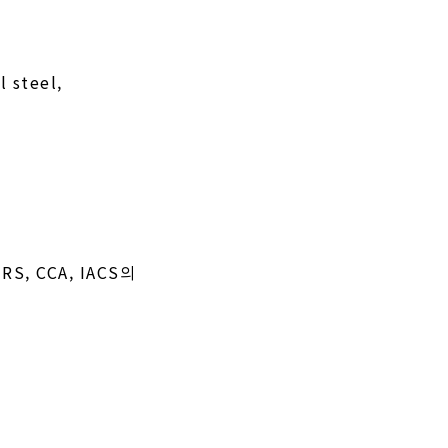
l steel,
, RS, CCA, IACS의