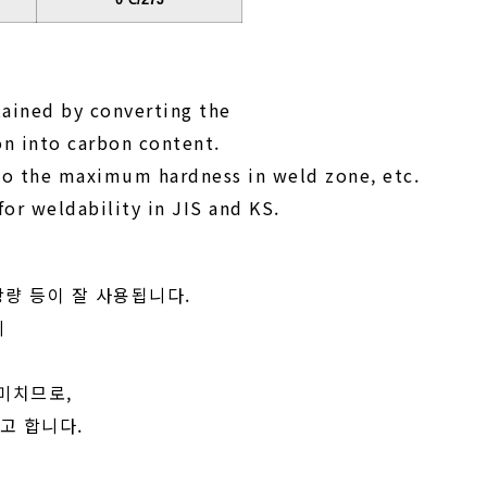
ained by converting the
on into carbon content.
 to the maximum hardness in weld zone, etc.
for weldability in JIS and KS.
량 등이 잘 사용됩니다.
의
 미치므로,
고 합니다.